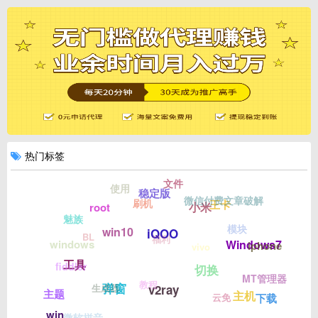
热门标签
文件
使用
稳定版
微信付费文章破解
刷机
王卡
小米
root
魅族
模块
win10
iQOO
BL
福利
Windows7
windows
iphone
vivo
工具
fiddler
切换
MT管理器
教程
弹窗
生成器
v2ray
主题
主机
下载
云免
win
微软拼音