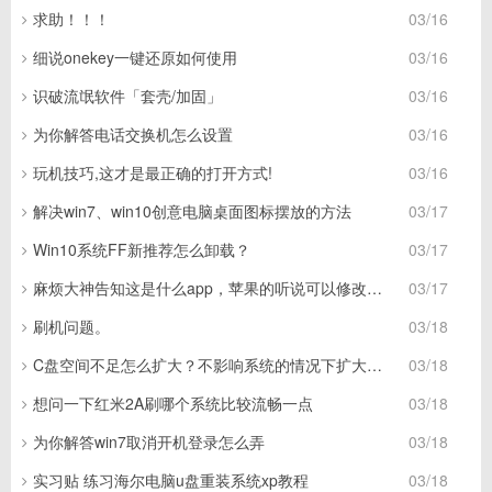
求助！！！
03/16
细说onekey一键还原如何使用
03/16
识破流氓软件「套壳/加固」
03/16
为你解答电话交换机怎么设置
03/16
玩机技巧,这才是最正确的打开方式!
03/16
解决win7、win10创意电脑桌面图标摆放的方法
03/17
Win10系统FF新推荐怎么卸载？
03/17
麻烦大神告知这是什么app，苹果的听说可以修改代码啥的，想看看但
03/17
刷机问题。
03/18
C盘空间不足怎么扩大？不影响系统的情况下扩大C盘空
03/18
想问一下红米2A刷哪个系统比较流畅一点
03/18
为你解答win7取消开机登录怎么弄
03/18
实习贴 练习海尔电脑u盘重装系统xp教程
03/18