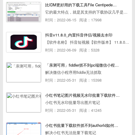
比IDM更好用的下载工具File Centipede文件蜈蚣-秒杀迅雷-直接飞起！
它的最大特点，就是其支持的下载协议几乎是市面上最全面的，包括HTTP/FTP、BT种子、磁力链接，m3u8流任务（AES-128解密）。
时间：2022-06-15
阅读：17998
抖音v11.8.0_内置抖音伴侣/视频去水印
【软件名称】 抖音短视频【软件版本】 11.8.0【软件大小】 83.74M【是否Root】不需要【测试机型】PCML10 [oppo Reno Ace]【文字介绍】 抖音短视频app是一款很有意思娱
时间：2022-06-09
阅读：5328
「亲测可用」fiddler抓不到pc端微信小程序包解决方案
解决微信小程序用fiddle无法抓取
时间：2022-05-31
阅读：15398
小红书笔记图片视频无水印批量下载软件使用教程
小红书无水印批量导出图片笔记
时间：2022-05-31
阅读：41245
小红书批量下载软件抓不到authorId如何解决
解决小红书无法批量下载笔记