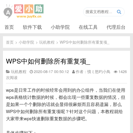
首页
软件下载
小助学院
在线工具
代理后台
首页
>
小助学院
>
玩机教程
>
WPS中如何删除所有重复项_
WPS中如何删除所有重复项_
玩机教程
2020-08-17 00:50:12
作者：憤ミ怒旳小鳥
1426
次阅读
wps是日常工作的时候经常会用到的办公组件，当我们在使用
wps表格统计数据的时候，都会出现一些重复数据的情况，但
是如果一个个删除的话就会显得很麻烦而且容易遗漏，那么
WPS中如何删除所有重复项呢？针对这个问题，本教程就给
大家带来wps快速删除重复数据的步骤吧。
具体步骤如下：