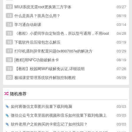
MIUI系统无需root更换第三方字体
03/27
12
什么是面具？面具怎么用？
08/19
13
学习通自动刷课
03/14
14
《教程》小爱同学自定制音色，所以型号通用，不用root
04/28
15
下载软件后压缩包怎么解压
03/19
16
打印机遇到异常配置问题0x8007007e的解决方
03/29
17
[教程]用NFC功能破解水卡
08/19
18
【教程】校园网WiFi破解免认证,详细说明
07/26
19
极域课堂管理系统软件解除控制教程
06/09
20
随机推荐
如何将微信文章图片批量下载到电脑
03/03
微信公众号文章里面的视频和音乐如何批量下载到电脑上
03/03
软件老用户之前购买的卡密忘记了如何找回？
03/03