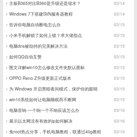
主板B365对比B360是升级还是缩水？
03/14
Windows 7下搭建SVN服务器教程
03/14
告诉你电脑自动断电怎么办
03/15
小米手机解锁了如何上锁？求大佬指点
03/15
电脑dns被劫持的完美解决方法
03/15
如何QQ自动互赞
03/15
图文详解win10怎么修改文件夹默认图标
03/15
OPPO Reno Z升级更新正式版本
03/15
为 Windows 开启黑暗夜间模式，保护你的眼睛
03/15
win10系统如何让电脑睡眠而不断网
03/15
电脑音响-一个响一个不响应该怎么办
03/16
展示以太网没有有效的ip如何解决
03/16
免root热点分享，手机电脑教程，联通过40g教程
03/16