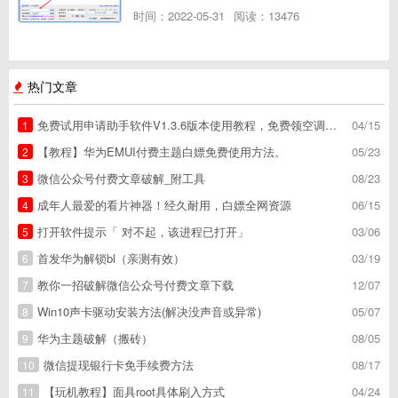
时间：2022-05-31
阅读：13476
热门文章
免费试用申请助手软件V1.3.6版本使用教程，免费领空调冰箱，附下载地址
04/15
1
【教程】华为EMUI付费主题白嫖免费使用方法。
05/23
2
微信公众号付费文章破解_附工具
08/23
3
成年人最爱的看片神器！经久耐用，白嫖全网资源
06/15
4
打开软件提示「 对不起，该进程已打开」
03/06
5
首发华为解锁bl（亲测有效）
03/19
6
教你一招破解微信公众号付费文章下载
12/07
7
Win10声卡驱动安装方法(解决没声音或异常)
05/07
8
华为主题破解（搬砖）
08/05
9
微信提现银行卡免手续费方法
08/17
10
【玩机教程】面具root具体刷入方式
04/24
11