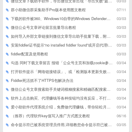
微信文章下载助手软件，导出微信文章出现「导出失败*篇」如何解决
03/03
群小助微信群采集助手Pro版本使用图文教程
07/11
下载的软件被360、Windows10自带的Windows Defender、腾讯管家等杀毒软件误删了怎么解决
03/03
微信公众号文章评论留言批量导出教程
03/03
如何导入外部文章链接到微信文章导出助手批量下载，附上3种方式
03/03
安装fiddler证书提示“no installed fiddler found”或开启代理ip失败
03/03
fiddler配置及使用教程
03/03
勾选 同时下载文章留言 报错「公众号主页和加载cookie参数不能为空」
03/04
打开软件提示「网络链接错误」、或「检测版本更新失败」等网络问题解决方案
03/04
Fiddler死活抓不了HTTPS包解决办法
03/04
微信公众号文章搜索助手关键词模糊搜索和精确匹配搜索的区别
03/04
软件上点击购买、代理赚钱等各种按钮均没有反应，不打开相应网址怎么解决
03/04
爱小助软件代理系统介绍，免费做代理赚钱，带你轻松月收入过万
03/04
（推荐）代理软件key值写入推广方式图文教程
06/16
命令提示符已被系统管理员停用,详细教您命令提示符已被系统管理员停用怎么办
03/05