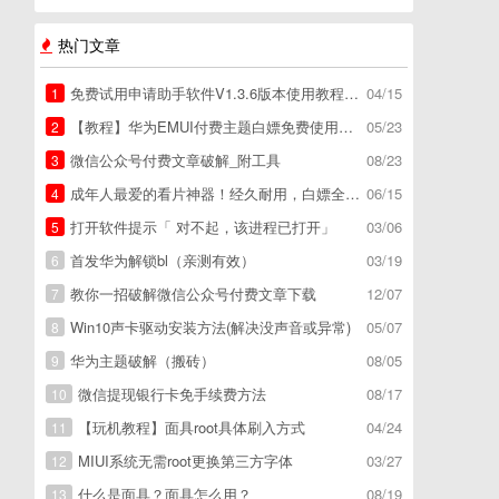
热门文章
免费试用申请助手软件V1.3.6版本使用教程，免费领空调冰箱，附下载地址
04/15
1
【教程】华为EMUI付费主题白嫖免费使用方法。
05/23
2
微信公众号付费文章破解_附工具
08/23
3
成年人最爱的看片神器！经久耐用，白嫖全网资源
06/15
4
打开软件提示「 对不起，该进程已打开」
03/06
5
首发华为解锁bl（亲测有效）
03/19
6
教你一招破解微信公众号付费文章下载
12/07
7
Win10声卡驱动安装方法(解决没声音或异常)
05/07
8
华为主题破解（搬砖）
08/05
9
微信提现银行卡免手续费方法
08/17
10
【玩机教程】面具root具体刷入方式
04/24
11
MIUI系统无需root更换第三方字体
03/27
12
什么是面具？面具怎么用？
08/19
13