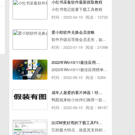
小红书采集软件最新抓取教程
小红书笔记批量下载工具教程
时间：2023-04-19
阅读：13725
爱小助软件兑换会员攻略
软件升级后导致会员丢失，如何快速兑换会员详细攻略
时间：2023-01-19
阅读：21098
2022年Win10/11最佳应用榜单出炉！ 你都用过几个？
2022年Win10/11最佳应用榜单出炉！ 你都用过几个？
时间：2022-06-15
阅读：5284
成年人最爱的看片神器！经久耐用-白嫖全网资源
鸭梨就来给小伙伴们推荐一款经久耐用的良心播放器，资源齐全无广告，可以放心使用~
时间：2022-06-15
阅读：98167
比IDM更好用的下载工具File Centipede文件蜈蚣-秒杀迅雷-直接飞起！
它的最大特点，就是其支持的下载协议几乎是市面上最全面的，包括HTTP/FTP、BT种子、磁力链接，m3u8流任务（AES-128解密）。