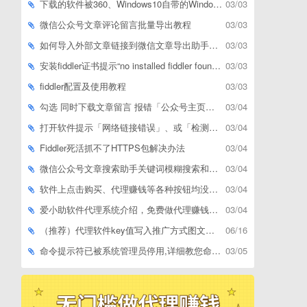
下载的软件被360、Windows10自带的Windows Defender、腾讯管家等杀毒软件误删了怎么解决
03/03
微信公众号文章评论留言批量导出教程
03/03
如何导入外部文章链接到微信文章导出助手批量下载，附上3种方式
03/03
安装fiddler证书提示“no installed fiddler found”或开启代理ip失败
03/03
fiddler配置及使用教程
03/03
勾选 同时下载文章留言 报错「公众号主页和加载cookie参数不能为空」
03/04
打开软件提示「网络链接错误」、或「检测版本更新失败」等网络问题解决方案
03/04
Fiddler死活抓不了HTTPS包解决办法
03/04
微信公众号文章搜索助手关键词模糊搜索和精确匹配搜索的区别
03/04
软件上点击购买、代理赚钱等各种按钮均没有反应，不打开相应网址怎么解决
03/04
爱小助软件代理系统介绍，免费做代理赚钱，带你轻松月收入过万
03/04
（推荐）代理软件key值写入推广方式图文教程
06/16
命令提示符已被系统管理员停用,详细教您命令提示符已被系统管理员停用怎么办
03/05