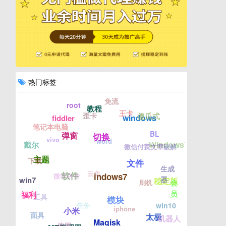
热门标签
免流
root
教程
王卡
歪卡
傻瓜式
windows
fiddler
笔记本电脑
BL
弹窗
切换
vivo
word
Windows7
戴尔
win
微信付费文章破解
主题
下载
文件
生成
云免
软件
indows7
微软拼音
器
win7
稳定版
会
刷机
员
福利
工具
模块
任务
win10
iphone
小米
面具
太极
机器人
Magisk
使用