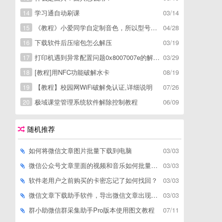
学习通自动刷课
03/14
14
《教程》小爱同学自定制音色，所以型号通用，不用root
04/28
15
下载软件后压缩包怎么解压
03/19
16
打印机遇到异常配置问题0x8007007e的解决方
03/29
17
[教程]用NFC功能破解水卡
08/19
18
【教程】校园网WiFi破解免认证,详细说明
07/26
19
极域课堂管理系统软件解除控制教程
06/09
20
随机推荐
如何将微信文章图片批量下载到电脑
03/03
微信公众号文章里面的视频和音乐如何批量下载到电脑上
03/03
软件老用户之前购买的卡密忘记了如何找回？
03/03
微信文章下载助手软件，导出微信文章出现「导出失败*篇」如何解决
03/03
群小助微信群采集助手Pro版本使用图文教程
07/11