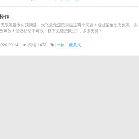
操作
，无限流量卡封顶问题，大飞云免流已突破这两个问题！通过某鱼动态免流，实
敌奔放！遗憾移动不可以！楼下见链接[吐舌]，多多支持！
2020-03-14
阅读 1473
一体
傻瓜式