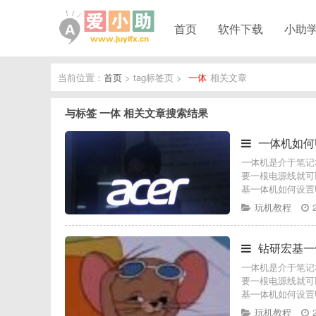
首页
软件下载
小助
当前位置：
首页
> tag标签页 >
一体
相关文章
与标签
一体
相关文章搜索结果
一体机如何
一体机是介于笔记
要一根电源线就可
基一体机如何设置
玩机教程
钻研宏基一
一体机是介于笔记
要一根电源线就可
基一体机如何设置
玩机教程