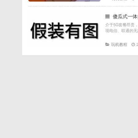
傻瓜式一体
介于5G套餐昂贵
现电信、联通的无
玩机教程