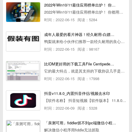
2022年Win10/11最佳应用榜单出炉！ 你都用过几个？
2022年Win10/11最佳应用榜单出炉！ 你都用过几个？
时间：2022-06-15
阅读：5284
成年人最爱的看片神器！经久耐用-白嫖全网资源
鸭梨就来给小伙伴们推荐一款经久耐用的良心播放器，资源齐全无广告，可以放心使用~
时间：2022-06-15
阅读：98167
比IDM更好用的下载工具File Centipede文件蜈蚣-秒杀迅雷-直接飞起！
它的最大特点，就是其支持的下载协议几乎是市面上最全面的，包括HTTP/FTP、BT种子、磁力链接，m3u8流任务（AES-128解密）。
时间：2022-06-15
阅读：17998
抖音v11.8.0_内置抖音伴侣/视频去水印
【软件名称】 抖音短视频【软件版本】 11.8.0【软件大小】 83.74M【是否Root】不需要【测试机型】PCML10 [oppo Reno Ace]【文字介绍】 抖音短视频app是一款很有意思娱
时间：2022-06-09
阅读：5328
「亲测可用」fiddler抓不到pc端微信小程序包解决方案
解决微信小程序用fiddle无法抓取