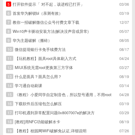
打开软件提示「 对不起，该进程已打开」
03/06
5
首发华为解锁bl（亲测有效）
03/19
6
教你一招破解微信公众号付费文章下载
12/07
7
Win10声卡驱动安装方法(解决没声音或异常)
05/07
8
华为主题破解（搬砖）
08/05
9
微信提现银行卡免手续费方法
08/17
10
【玩机教程】面具root具体刷入方式
04/24
11
MIUI系统无需root更换第三方字体
03/27
12
什么是面具？面具怎么用？
08/19
13
学习通自动刷课
03/14
14
《教程》小爱同学自定制音色，所以型号通用，不用root
04/28
15
下载软件后压缩包怎么解压
03/19
16
打印机遇到异常配置问题0x8007007e的解决方
03/29
17
[教程]用NFC功能破解水卡
08/19
18
【教程】校园网WiFi破解免认证,详细说明
07/26
19