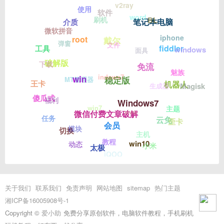
v2ray
使用
软件
word
刷机
BL
笔记本电脑
介质
微软拼音
iphone
root
戴尔
弹窗
文件
fiddler
工具
windows
面具
破解版
下载
免流
魅族
indows7
win
稳定版
MT管理器
王卡
机器人
Magisk
生成器
傻瓜式
福利
Windows7
win7
主题
vivo
微信付费文章破解
任务
云免
歪卡
会员
模块
切换
主机
教程
win10
动态
小米
太极
iQOO
关于我们
联系我们
免责声明
网站地图
sitemap
热门主题
湘ICP备16005908号-1
Copyright ©
爱小助
免费分享原创软件，电脑软件教程，手机刷机