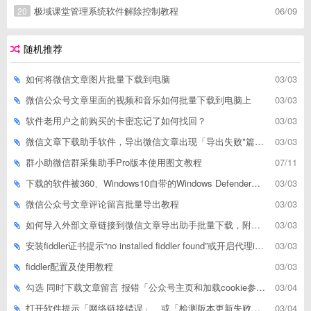
极域课堂管理系统软件解除控制教程
06/09
20
随机推荐
如何将微信文章图片批量下载到电脑
03/03
微信公众号文章里面的视频和音乐如何批量下载到电脑上
03/03
软件老用户之前购买的卡密忘记了如何找回？
03/03
微信文章下载助手软件，导出微信文章出现「导出失败*篇」如何解决
03/03
群小助微信群采集助手Pro版本使用图文教程
07/11
下载的软件被360、Windows10自带的Windows Defender、腾讯管家等杀毒软件误删了怎么解决
03/03
微信公众号文章评论留言批量导出教程
03/03
如何导入外部文章链接到微信文章导出助手批量下载，附上3种方式
03/03
安装fiddler证书提示“no installed fiddler found”或开启代理ip失败
03/03
fiddler配置及使用教程
03/03
勾选 同时下载文章留言 报错「公众号主页和加载cookie参数不能为空」
03/04
打开软件提示「网络链接错误」、或「检测版本更新失败」等网络问题解决方案
03/04