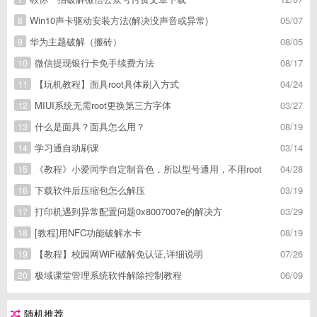
Win10声卡驱动安装方法(解决没声音或异常)
05/07
8
华为主题破解（搬砖）
08/05
9
微信提现银行卡免手续费方法
08/17
10
【玩机教程】面具root具体刷入方式
04/24
11
MIUI系统无需root更换第三方字体
03/27
12
什么是面具？面具怎么用？
08/19
13
学习通自动刷课
03/14
14
《教程》小爱同学自定制音色，所以型号通用，不用root
04/28
15
下载软件后压缩包怎么解压
03/19
16
打印机遇到异常配置问题0x8007007e的解决方
03/29
17
[教程]用NFC功能破解水卡
08/19
18
【教程】校园网WiFi破解免认证,详细说明
07/26
19
极域课堂管理系统软件解除控制教程
06/09
20
随机推荐