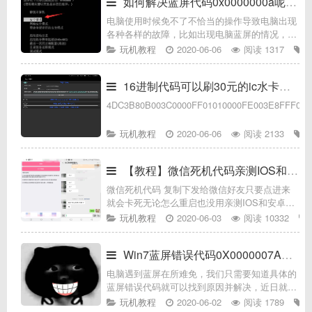
如何解决蓝屏代码0x0000000a呢具体解决方
电脑使用时候免不了不恰当的操作导致电脑出现
各种各样的故障，比如出现电脑蓝屏的情况，估
计对于很多用户来说，变得不知所措了，那么今
玩机教程
2020-06-06
阅读 1317
天小编带来的是蓝屏代码0x0000000a的分析以
及解决方案。我的电脑出现
16进制代码可以刷30元的ic水卡，有大神能帮我分析这个代码吗？
4DC3B80B003C0000FF01010000FE003E8FFF000
玩机教程
2020-06-06
阅读 2133
【教程】微信死机代码亲测IOS和安卓都卡
微信死机代码 复制下发给微信好友只要点进来
就会卡死无论怎么重启也没用亲测IOS和安卓都
卡发送时请大喊奥利给
玩机教程
2020-06-03
阅读 10332
Win7蓝屏错误代码0X0000007A怎么办_W
电脑遇到蓝屏在所难免，我们只需要知道具体的
蓝屏错误代码就可以找到原因并解决，近日就有
win7纯净版64位系统用户遇到蓝屏，并提示错误
玩机教程
2020-06-02
阅读 1789