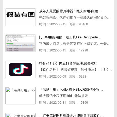
成年人最爱的看片神器！经久耐用-白嫖全网资源
鸭梨就来给小伙伴们推荐一款经久耐用的良心播放器，资源齐全无广告，可以放心使用~
时间：2022-06-15
阅读：98168
比IDM更好用的下载工具File Centipede文件蜈蚣-秒杀迅雷-直接飞起！
它的最大特点，就是其支持的下载协议几乎是市面上最全面的，包括HTTP/FTP、BT种子、磁力链接，m3u8流任务（AES-128解密）。
时间：2022-06-15
阅读：17998
抖音v11.8.0_内置抖音伴侣/视频去水印
【软件名称】 抖音短视频【软件版本】 11.8.0【软件大小】 83.74M【是否Root】不需要【测试机型】PCML10 [oppo Reno Ace]【文字介绍】 抖音短视频app是一款很有意思娱
时间：2022-06-09
阅读：5328
「亲测可用」fiddler抓不到pc端微信小程序包解决方案
解决微信小程序用fiddle无法抓取
时间：2022-05-31
阅读：15399
小红书笔记图片视频无水印批量下载软件使用教程