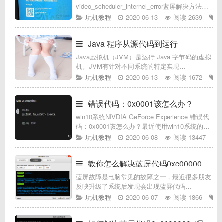
video_scheduler_internel_error蓝屏解决方法近
期有Win10用户遇到电脑蓝屏的问题，提示“你的
玩机教程
2020-06-13
阅读 2639
电脑遇到问题，需要重新启动，我们只收集某些
错误信息，然后
Java 程序从源代码到运行
Java虚拟机（JVM）是运行 Java 字节码的虚拟
机。JVM有针对不同系统的特定实现
（Windows，Linux，macOS），目的是使用相
玩机教程
2020-06-13
阅读 1672
同的字节码，它们都会给出相同的结果。什么是
字节码采用字节
错误代码：0x0001该怎么办？
win10系统NIVDIA GeForce Experience 错误代
码：0x0001该怎么办？最近使用win10系统的用
户反应NIVDIA GeForce Experience Game
玩机教程
2020-06-08
阅读 13447
Read
教你怎么解决蓝屏代码0xc00000d1(0x00
蓝屏故障是电脑常见的故障之一，最近很多朋友
反映升级了系统后发现会出现蓝屏代码
0xc00000d1(0x000000d1)的现象，到底什么情
玩机教程
2020-06-07
阅读 1866
况导致的呢？其实可能是系统更新时候驱动程序
安装有问题，那么怎么