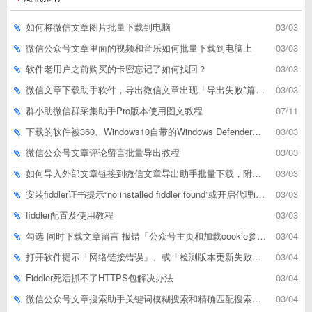
如何将微信文章图片批量下载到电脑
03/03
微信公众号文章里面的视频和音乐如何批量下载到电脑上
03/03
软件老用户之前购买的卡密忘记了如何找回？
03/03
微信文章下载助手软件，导出微信文章出现「导出失败*篇」如何解决
03/03
群小助微信群采集助手Pro版本使用图文教程
07/11
下载的软件被360、Windows10自带的Windows Defender、腾讯管家等杀毒软件误删了怎么解决
03/03
微信公众号文章评论留言批量导出教程
03/03
如何导入外部文章链接到微信文章导出助手批量下载，附上3种方式
03/03
安装fiddler证书提示“no installed fiddler found”或开启代理ip失败
03/03
fiddler配置及使用教程
03/03
勾选 同时下载文章留言 报错「公众号主页和加载cookie参数不能为空」
03/04
打开软件提示「网络链接错误」、或「检测版本更新失败」等网络问题解决方案
03/04
Fiddler死活抓不了HTTPS包解决办法
03/04
微信公众号文章搜索助手关键词模糊搜索和精确匹配搜索的区别
03/04