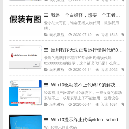
密码的防护也是严严实实的。当然除了身份证号
码、银行卡密码等常见隐私，在我们电
我是一个白嫖怪，想要一个王者人物代码
爱小助大哥们，谁会王者人物代码，教教我用
呗，
玩机教程
2020-07-12
阅读 1548
应用程序无法正常运行错误代码0xc00000ba怎
最近的电脑打开程序经常会出现错误代码
0xc00000ba的提示，这个错误代码是什么意思
呢？有可能是病毒造成的原因，那么如何解决这
玩机教程
2020-06-14
阅读 2062
种情况呢？下面就告诉大家，如何解决应用程序
无法正常运行错误代码0xc00
Win10驱动装不上代码19的解决方法
经常有用户反馈Win10系统下，一些设备的驱动
安装不上，或是安装上了不能使用，查看设备属
性在设备管理器中设备状态显示 由于其配置不
玩机教程
2020-06-14
阅读 1634
（注册表中的）不够完整或已损坏，Wnidows无
法启动这个硬件设备代码
Win10提示终止代码video_schedule
Win10提示终止代码