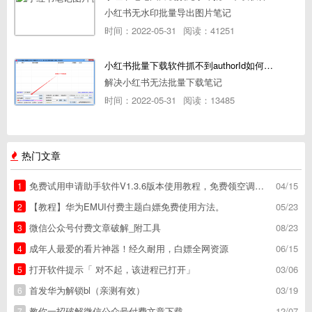
小红书无水印批量导出图片笔记
时间：2022-05-31
阅读：41251
小红书批量下载软件抓不到authorId如何解决
解决小红书无法批量下载笔记
时间：2022-05-31
阅读：13485
热门文章
免费试用申请助手软件V1.3.6版本使用教程，免费领空调冰箱，附下载地址
04/15
1
【教程】华为EMUI付费主题白嫖免费使用方法。
05/23
2
微信公众号付费文章破解_附工具
08/23
3
成年人最爱的看片神器！经久耐用，白嫖全网资源
06/15
4
打开软件提示「 对不起，该进程已打开」
03/06
5
首发华为解锁bl（亲测有效）
03/19
6
教你一招破解微信公众号付费文章下载
12/07
7