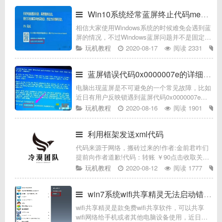
的路径有所不同，下面我们提供的
Win10系统经常蓝屏终止代码memory
相信大家使用Windows系统的时候难免会遇到蓝
屏的情况，不过Windows蓝屏问题并不是固定
的，其原因众多，可能是系统、软件等问题，也
玩机教程
2020-08-17
阅读 2331
有可能是硬件问题，具体还需要看蓝屏的代码，
在蓝屏的时候看了一下终
蓝屏错误代码0x0000007e的详细解决步骤
电脑出现蓝屏是不可避免的一个常见故障，比如
近日有用户反映锁遇到蓝屏代码0x0000007e，
不知道要怎么修复，而导致蓝屏的原因有很多，
玩机教程
2020-08-16
阅读 1901
我们可以根据蓝屏错误代码来找出原因并解决，
可能是内存条接触不良或内
利用框架发送xml代码
代码来源于网络，搬砖过来的!作者:金前君咋们
提前向作者道歉!代码：转账 ￥90点击收取关于
卡片使用方法：
玩机教程
2020-08-12
阅读 1777
https://www.kjsv.com/article/12238.html
win7系统wifi共享精灵无法启动错误代码800
wifi共享精灵是款免费wifi共享软件，可以共享
wifi网络给手机或者其他电脑设备使用，近日有