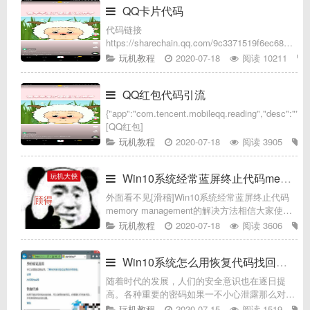
QQ卡片代码
代码链接
https://sharechain.qq.com/9c3371519f6ec687e7a
禁止非法用途
玩机教程
2020-07-18
阅读 10211
QQ红包代码引流
{"app":"com.tencent.mobileqq.reading","desc":"","v
[QQ红包]
玩机教程
2020-07-18
阅读 3905
Win10系统经常蓝屏终止代码memory man
外面看不见[滑稽]Win10系统经常蓝屏终止代码
memory management的解决方法相信大家使用
Windows系统的时候难免会遇到蓝屏的情况，不
玩机教程
2020-07-18
阅读 3606
过Windows蓝屏问题并不是固定的，其原因众多
Win10系统怎么用恢复代码找回账号
随着时代的发展，人们的安全意识也在逐日提
高。各种重要的密码如果一不小心泄露那么对自
己将会造成重大的损失，因此人们对各种重要的
玩机教程
2020-07-15
阅读 1519