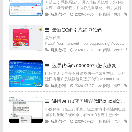
方法二：重装系统1、进入小白系统后，选择好
系统，点击安装，下面都是自动化。最后拔掉U
盘重启就好了。下图：0xc00000f电脑图解-10故
玩机教程
2020-07-30
阅读 1981
障电脑图解-112、最后进入系统，电脑就正常启
动了哦。0xc0
最新QQ群引流红包代码
复制代码
{"app":"com.tencent.mobileqq.reading","desc":"","v
[Q
玩机教程
2020-07-27
阅读 12587
蓝屏代码0x0000007e怎么修复_
电脑出现蓝屏是不可避免的一个常见故障，比如
近日有用户反映锁遇到蓝屏代码0x0000007e，
不知道要怎么修复，而导致蓝屏的原因有很多，
玩机教程
2020-07-27
阅读 1487
我们可以根据蓝屏错误代码来找出原因并解决，
可能是内存条接触不良或内
讲解win10蓝屏错误代码critical怎么解决
小伙伴你们在进行系统升级之后有木有遇到过蓝
屏的现象呢？现如今，在win10系统中已经出现
过的屏幕故障中就有蓝屏、红屏、黑屏等主流故
玩机教程
2020-07-23
阅读 1757
障出现。而今天小编就针对win10蓝屏这个问
题，给大家一下win10蓝