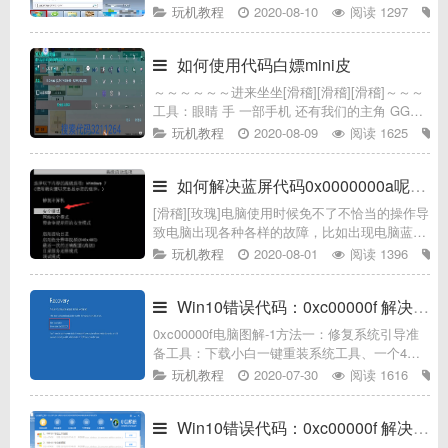
win7旗舰版64位系统小伙伴在使用wifi共享精灵
玩机教程
2020-08-10
阅读 1297
的时候却遇到无法启动的情况，并出现错误代码
80004
如何使用代码白嫖mini皮
～～～～～～进来坐坐[滑稽][滑稽][滑稽]～～～
工具：眼睛 手 一部手机 还有我们的主角 GG，
mini 这是大概教
玩机教程
2020-08-09
阅读 1625
如何解决蓝屏代码0x0000000a呢具体解决方
[滑稽][玫瑰]电脑使用时候免不了不恰当的操作导
致电脑出现各种各样的故障，比如出现电脑蓝屏
的情况，估计对于很多用户来说，变得不知所措
玩机教程
2020-08-01
阅读 1396
了，那么今天小编带来的是蓝屏代码
0x0000000a的分析以及解决方
Win10错误代码：0xc00000f 解决方案①
0xc00000f电脑图解-1方法一：修复系统引导准
备工具：下载小白一键重装系统工具、一个4G
空U盘、一台正常上网的电脑1、首先把空U盘插
玩机教程
2020-07-30
阅读 1616
到正常的电脑上面，接着打开小白一键重装系统
工具。下图所示：故障
Win10错误代码：0xc00000f 解决方案②