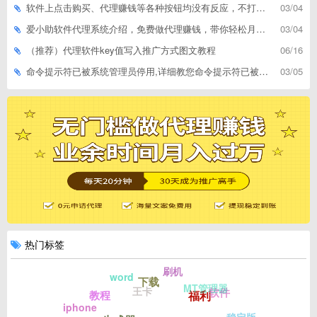
软件上点击购买、代理赚钱等各种按钮均没有反应，不打开相应网址怎么解决
03/04
爱小助软件代理系统介绍，免费做代理赚钱，带你轻松月收入过万
03/04
（推荐）代理软件key值写入推广方式图文教程
06/16
命令提示符已被系统管理员停用,详细教您命令提示符已被系统管理员停用怎么办
03/05
热门标签
刷机
word
下载
MT管理器
王卡
软件
福利
教程
iphone