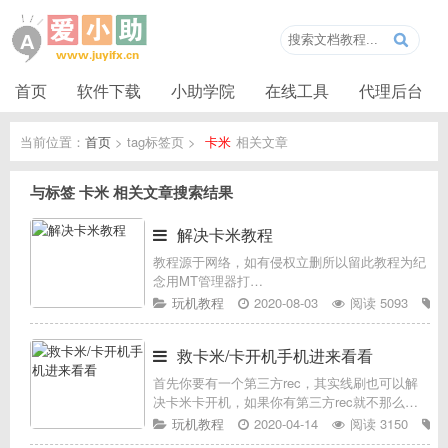
首页
软件下载
小助学院
在线工具
代理后台
当前位置：
首页
> tag标签页 >
卡米
相关文章
与标签
卡米
相关文章搜索结果
解决卡米教程
教程源于网络，如有侵权立删所以留此教程为纪
念用MT管理器打
开/system/framework/services.jar然后代码搜索
玩机教程
2020-08-03
阅读 5093
SystemSelfProtection搜出来的点SecurityM
救卡米/卡开机手机进来看看
首先你要有一个第三方rec，其实线刷也可以解
决卡米卡开机，如果你有第三方rec就不那么麻
烦要救卡米/卡开机你要知道你为什么卡开机例
玩机教程
2020-04-14
阅读 3150
如刷面具模块卡开机，刷刷xp模块卡开机，刷