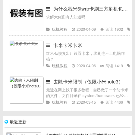
boot内核卡开机……等等今
为什么我米6twrp卡刷三方刷机包就卡米
求解大佬们有人知道吗
玩机教程
2020-04-09
阅读 1902
卡米卡米卡米
红米4x恢复出厂设置卡米，线刷连不上电脑咋
搞？
玩机教程
2020-04-06
阅读 1419
去除卡米限制（仅限小米note3）
最近在网上找了很多教程，自己做了一个防卡米
的文件，文件目录在 system/framework 已经改
好名称，替换圈出的文件，重启即可。（文件权
玩机教程
2020-03-15
阅读 4466
限默认三读两写，检查一下）。建议修改之前，
在手机备份一个
最近更新