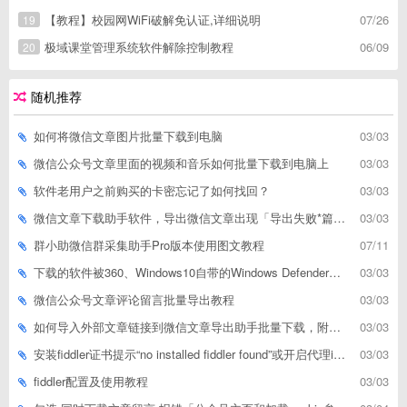
【教程】校园网WiFi破解免认证,详细说明
07/26
19
极域课堂管理系统软件解除控制教程
06/09
20
随机推荐
如何将微信文章图片批量下载到电脑
03/03
微信公众号文章里面的视频和音乐如何批量下载到电脑上
03/03
软件老用户之前购买的卡密忘记了如何找回？
03/03
微信文章下载助手软件，导出微信文章出现「导出失败*篇」如何解决
03/03
群小助微信群采集助手Pro版本使用图文教程
07/11
下载的软件被360、Windows10自带的Windows Defender、腾讯管家等杀毒软件误删了怎么解决
03/03
微信公众号文章评论留言批量导出教程
03/03
如何导入外部文章链接到微信文章导出助手批量下载，附上3种方式
03/03
安装fiddler证书提示“no installed fiddler found”或开启代理ip失败
03/03
fiddler配置及使用教程
03/03