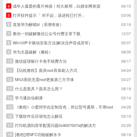
成年人最爱的看片神器！经久耐用，白嫖全网资源
06/15
4
打开软件提示「 对不起，该进程已打开」
03/06
5
首发华为解锁bl（亲测有效）
03/19
6
教你一招破解微信公众号付费文章下载
12/07
7
Win10声卡驱动安装方法(解决没声音或异常)
05/07
8
华为主题破解（搬砖）
08/05
9
微信提现银行卡免手续费方法
08/17
10
【玩机教程】面具root具体刷入方式
04/24
11
MIUI系统无需root更换第三方字体
03/27
12
什么是面具？面具怎么用？
08/19
13
学习通自动刷课
03/14
14
《教程》小爱同学自定制音色，所以型号通用，不用root
04/28
15
下载软件后压缩包怎么解压
03/19
16
打印机遇到异常配置问题0x8007007e的解决方
03/29
17
[教程]用NFC功能破解水卡
08/19
18