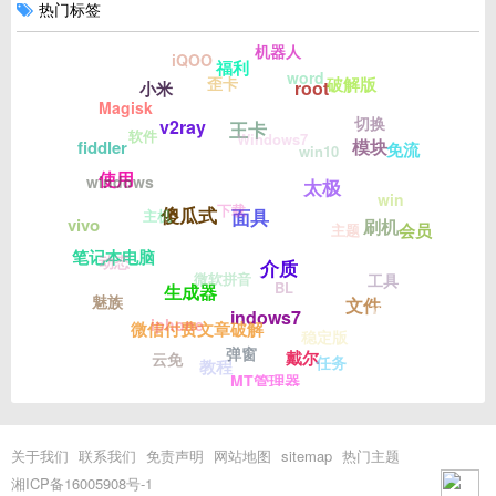
热门标签
机器人
iQOO
福利
word
歪卡
破解版
root
小米
Magisk
切换
v2ray
王卡
软件
Windows7
模块
fiddler
免流
win10
使用
windows
太极
win
下载
傻瓜式
面具
主机
vivo
刷机
会员
主题
笔记本电脑
动态
介质
微软拼音
工具
BL
生成器
魅族
文件
win7
indows7
iphone
微信付费文章破解
稳定版
弹窗
戴尔
云免
任务
教程
MT管理器
关于我们
联系我们
免责声明
网站地图
sitemap
热门主题
湘ICP备16005908号-1