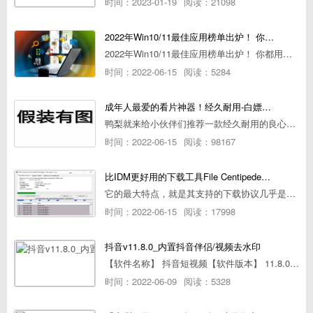
时间：2023-01-19
阅读：21098
2022年Win10/11最佳应用榜单出炉！ 你都用过几个？
2022年Win10/11最佳应用榜单出炉！ 你都用过几个？
时间：2022-06-15
阅读：5284
成年人最爱的看片神器！经久耐用-白嫖全网资源
鸭梨就来给小伙伴们推荐一款经久耐用的良心播放器，资源齐全无广告，可以放心使用~
时间：2022-06-15
阅读：98167
比IDM更好用的下载工具File Centipede文件蜈蚣-秒杀迅雷-直接飞起！
它的最大特点，就是其支持的下载协议几乎是市面上最全面的，包括HTTP/FTP、BT种子、磁力链接，m3u8流任务（AES-128解密）。
时间：2022-06-15
阅读：17998
抖音v11.8.0_内置抖音伴侣/视频去水印
【软件名称】 抖音短视频【软件版本】 11.8.0【软件大小】 83.74M【是否Root】不需要【测试机型】PCML10 [oppo Reno Ace]【文字介绍】 抖音短视频app是一款很有意思娱
时间：2022-06-09
阅读：5328