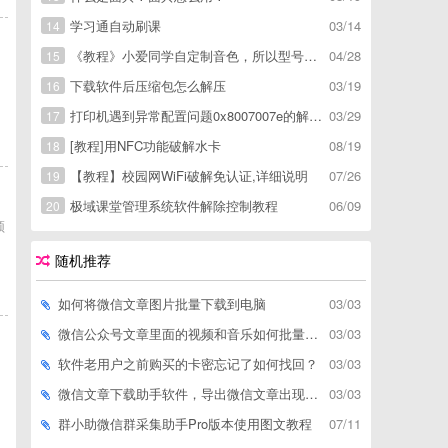
学习通自动刷课
03/14
14
《教程》小爱同学自定制音色，所以型号通用，不用root
04/28
15
下载软件后压缩包怎么解压
03/19
16
打印机遇到异常配置问题0x8007007e的解决方
03/29
17
[教程]用NFC功能破解水卡
08/19
18
【教程】校园网WiFi破解免认证,详细说明
07/26
19
极域课堂管理系统软件解除控制教程
06/09
20
顿
，
随机推荐
如何将微信文章图片批量下载到电脑
03/03
微信公众号文章里面的视频和音乐如何批量下载到电脑上
03/03
软件老用户之前购买的卡密忘记了如何找回？
03/03
的
微信文章下载助手软件，导出微信文章出现「导出失败*篇」如何解决
03/03
群小助微信群采集助手Pro版本使用图文教程
07/11