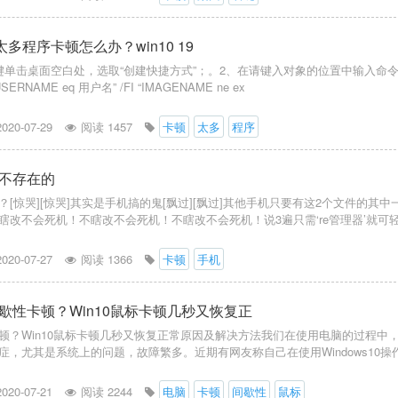
开太多程序卡顿怎么办？win10 19
键单击桌面空白处，选取“创建快捷方式”；。2、在请键入对象的位置中输入命
I “USERNAME eq 用户名” /FI “IMAGENAME ne ex
2020-07-29
阅读 1457
卡顿
太多
程序
不存在的
[惊哭][惊哭]其实是手机搞的鬼[飘过][飘过]其他手机只要有这2个文件的其中
瞎改不会死机！不瞎改不会死机！不瞎改不会死机！说3遍只需‘re管理器’就可
2020-07-27
阅读 1366
卡顿
手机
歇性卡顿？Win10鼠标卡顿几秒又恢复正
顿？Win10鼠标卡顿几秒又恢复正常原因及解决方法我们在使用电脑的过程中
症，尤其是系统上的问题，故障繁多。近期有网友称自己在使用Windows10操
2020-07-21
阅读 2244
电脑
卡顿
间歇性
鼠标