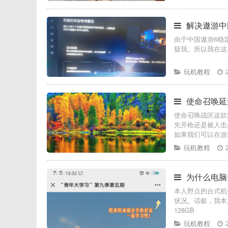
解决遨游中
由于中国遨游6稳
疑我。所以我在这
玩机教程
使命召唤延
使命召唤战区这款
先开枪还是被人击
如果我们可以在游
玩机教程
为什么电脑
本人野点的台式机
状况。话叙，我本人
128GB
玩机教程