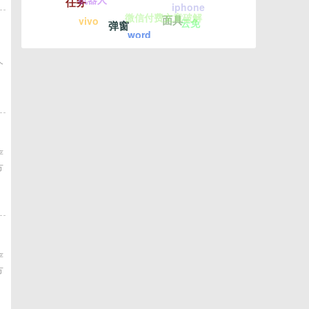
任务
iphone
微信付费文章破解
面具
vivo
云免
弹窗
word
个
严
方
严
方