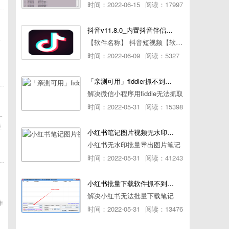
时间：2022-06-15
阅读：17997
抖音v11.8.0_内置抖音伴侣/视频去水印
令
【软件名称】 抖音短视频【软件版本】 11.8.0【软件大小】 83.74M【是否Root】不需要【测试机型】PCML10 [oppo Reno Ace]【文字介绍】 抖音短视频app是一款很有意思娱
时间：2022-06-09
阅读：5327
「亲测可用」fiddler抓不到pc端微信小程序包解决方案
解决微信小程序用fiddle无法抓取
时间：2022-05-31
阅读：15398
一
轻
小红书笔记图片视频无水印批量下载软件使用教程
小红书无水印批量导出图片笔记
时间：2022-05-31
阅读：41243
小红书批量下载软件抓不到authorId如何解决
，
解决小红书无法批量下载笔记
作
时间：2022-05-31
阅读：13476