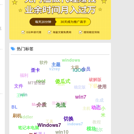
，
统
热门标签
windows
软件
主题
太极
v2ray
会员
iQOO
歪卡
福利
破解版
root
傻瓜式
MT管理器
魅族
下载
文件
使用
稳定版
win
王卡
win7
生成
微软拼音
介质
Magisk
免流
器
BL
动态
主机
小
米
刷机
fiddler
切换
工具
教程
indows7
Windows7
笔记本电脑
模块
戴尔
win10
机器人