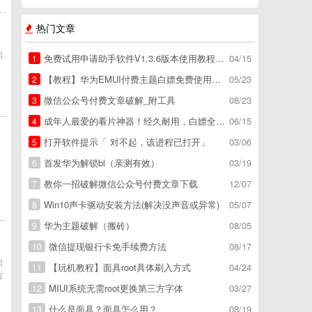
热门文章
出
免费试用申请助手软件V1.3.6版本使用教程，免费领空调冰箱，附下载地址
04/15
1
【教程】华为EMUI付费主题白嫖免费使用方法。
05/23
2
微信公众号付费文章破解_附工具
08/23
3
成年人最爱的看片神器！经久耐用，白嫖全网资源
06/15
4
打开软件提示「 对不起，该进程已打开」
03/06
5
首发华为解锁bl（亲测有效）
03/19
6
教你一招破解微信公众号付费文章下载
12/07
7
Win10声卡驱动安装方法(解决没声音或异常)
05/07
8
华为主题破解（搬砖）
08/05
9
微信提现银行卡免手续费方法
08/17
10
出
【玩机教程】面具root具体刷入方式
04/24
11
方
MIUI系统无需root更换第三方字体
03/27
12
什么是面具？面具怎么用？
08/19
13