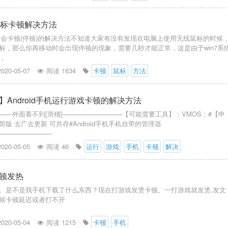
线鼠标卡顿解决方法
鼠标会卡顿(停顿)的解决方法不知道大家有没有发现在电脑上使用无线鼠标的时候
标，那么你再移动时会出现停顿的现象，需要几秒才能正常，这是由于win7系
，
2020-05-07
阅读 1634
卡顿
鼠标
方法
】Android手机运行游戏卡顿的解决方法
——外面看不到[滑稽]—————————【可能需要工具】：VMOS：#【申
简版 去广去更新 可共存#Android手机手机自带的管理器
————————
2020-05-05
阅读 46
运行
游戏
手机
卡顿
解决
顿发热
。是不是我手机下载了什么东西？现在打游戏发烫卡顿。一打游戏就发烫,发文
候卡顿延迟或者打不开
2020-05-04
阅读 1215
卡顿
手机