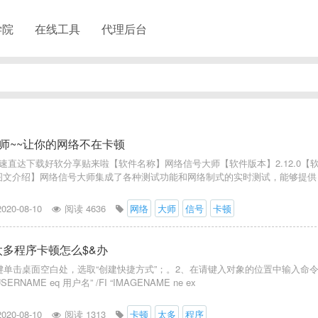
学院
在线工具
代理后台
师~~让你的网络不在卡顿
速直达下载好软分享贴来啦【软件名称】网络信号大师【软件版本】2.12.0【
6【图文介绍】网络信号大师集成了各种测试功能和网络制式的实时测试，能够提供
2020-08-10
阅读 4636
网络
大师
信号
卡顿
开太多程序卡顿怎么$&办
键单击桌面空白处，选取“创建快捷方式”；。2、在请键入对象的位置中输入命
I “USERNAME eq 用户名” /FI “IMAGENAME ne ex
2020-08-10
阅读 1313
卡顿
太多
程序