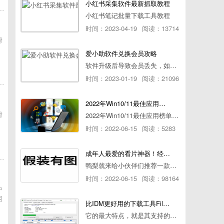
小红书采集软件最新抓取教程
小红书笔记批量下载工具教程
时间：2023-04-19
阅读：13714
滑
：
爱小助软件兑换会员攻略
软件升级后导致会员丢失，如何快速兑换会员详细攻略
时间：2023-01-19
阅读：21096
2022年Win10/11最佳应用榜单出炉！ 你都用过几个？
滑
2022年Win10/11最佳应用榜单出炉！ 你都用过几个？
：
时间：2022-06-15
阅读：5283
成年人最爱的看片神器！经久耐用-白嫖全网资源
鸭梨就来给小伙伴们推荐一款经久耐用的良心播放器，资源齐全无广告，可以放心使用~
时间：2022-06-15
阅读：98164
中
困
比IDM更好用的下载工具File Centipede文件蜈蚣-秒杀迅雷-直接飞起！
它的最大特点，就是其支持的下载协议几乎是市面上最全面的，包括HTTP/FTP、BT种子、磁力链接，m3u8流任务（AES-128解密）。