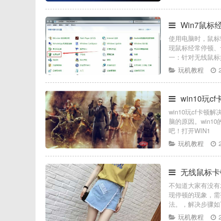
Win7鼠
使用电脑时，鼠标
现鼠标经常停顿、
一：针对无线鼠标
玩机教程
win10玩
win10玩cf卡
脑的原因。win
吧！打开WIN1
玩机教程
无线鼠标卡
不知道大家有没有
现停顿的现象，需
法。，解决步骤如
玩机教程