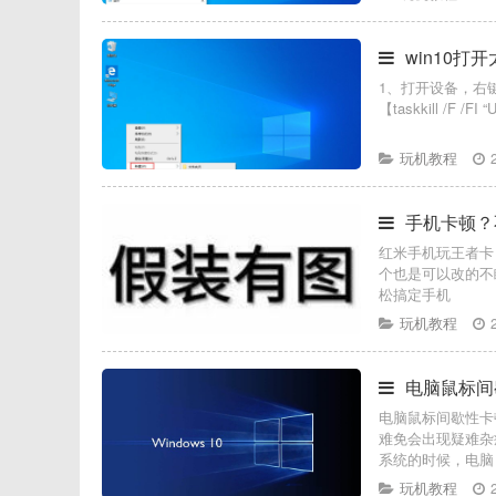
win10打
1、打开设备，右
【taskkill /F /F
玩机教程
手机卡顿？
红米手机玩王者卡？
个也是可以改的不
松搞定手机
玩机教程
电脑鼠标间
电脑鼠标间歇性卡
难免会出现疑难杂
系统的时候，电脑
玩机教程