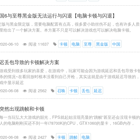
国6与至尊黑金版无法运行与闪退【电脑卡顿与闪退】
定版与黑金限定版，需要电脑配置有点高，很多爱小助丝伤不起，也有许多人质
里给出了一个解决方案。本方案不只是可以解决游戏也可以解决电脑卡顿。
2020-06-10
阅读 11637
卡顿
电脑
至尊
黑金版
中国
迟丢包导致的卡顿解决方案
游戏受到很多玩家的喜爱，在游戏中，玩家可能会因为游戏延迟和丢包导致卡
杀的情况~在看回放时根本没看到自己开枪，其实这就是由于游戏延迟导致的
戏中显示延迟
2020-06-08
阅读 2562
召唤
卡顿
丢包
延迟
突然出现跳帧和卡顿
每一当玩弘大大游戏的韶光，FPS就起始没现亮显的“跳帧”甚至还会没现卡顿
的电脑刚刚买还不到一年i78700K的CPU，GTX1060的显卡，16GB内存，
2020-06-08
阅读 2427
卡顿
跳帧
电脑