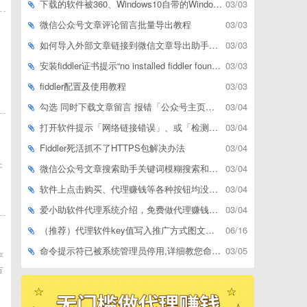
下载的软件被360、Windows10自带的Windows Defender、腾讯管家等杀毒软件误删了怎么解决
03/03
微信公众号文章评论留言批量导出教程
03/03
如何导入外部文章链接到微信文章导出助手批量下载，附上3种方式
03/03
安装fiddler证书提示“no installed fiddler found”或开启代理ip失败
03/03
fiddler配置及使用教程
03/03
勾选 同时下载文章留言 报错「公众号主页和加载cookie参数不能为空」
03/04
打开软件提示「网络链接错误」、或「检测版本更新失败」等网络问题解决方案
03/04
Fiddler死活抓不了HTTPS包解决办法
03/04
，
开
微信公众号文章搜索助手关键词模糊搜索和精确匹配搜索的区别
03/04
软件上点击购买、代理赚钱等各种按钮均没有反应，不打开相应网址怎么解决
03/04
爱小助软件代理系统介绍，免费做代理赚钱，带你轻松月收入过万
03/04
（推荐）代理软件key值写入推广方式图文教程
06/16
命令提示符已被系统管理员停用,详细教您命令提示符已被系统管理员停用怎么办
03/05
严
方