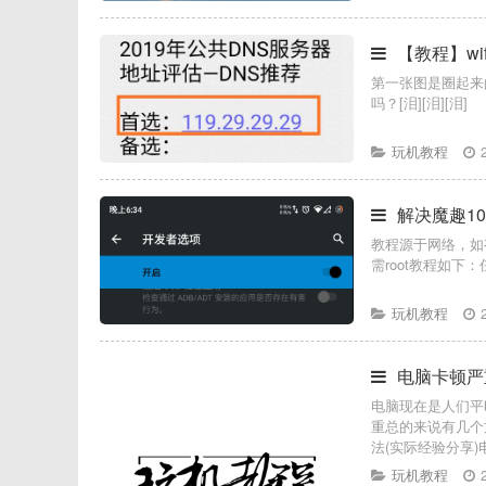
【教程】w
第一张图是圈起来
吗？[泪][泪][泪]
玩机教程
解决魔趣1
教程源于网络，如
需root教程如下：
玩机教程
电脑卡顿严
电脑现在是人们平
重总的来说有几个
法(实际经验分享)
玩机教程