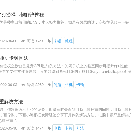
ifi打游戏卡顿解决教程
的是楼主目前用的DNS，本人极力推荐。如果有效果的话，麻烦帮我顶一下好
2020-06-06
阅读 1741
卡顿
教程
0相机卡顿问题
有侵权立删也是提升GPU性能的方法：关闭手机上的垂直同步可提升gpu性能
任意的文件文件管理器（只要能访问系统目录的）根目录/system/build.prop打
2020-06-03
阅读 2369
问题
相机
卡顿
重解决方法
时工作娱乐必不可少的设备，但是有时会遇到电脑卡顿严重的问题，电脑卡顿
方面导致，下面小编根据实际经验分享下具体的解决方法。电脑卡顿严重解决
电脑严重卡
2020-05-10
阅读 1474
电脑
卡顿
方法