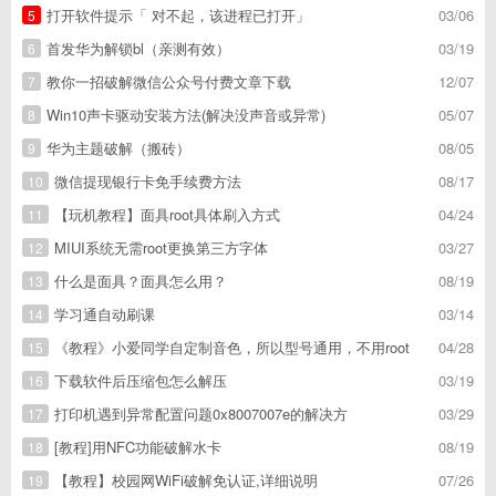
打开软件提示「 对不起，该进程已打开」
03/06
5
首发华为解锁bl（亲测有效）
03/19
6
教你一招破解微信公众号付费文章下载
12/07
7
Win10声卡驱动安装方法(解决没声音或异常)
05/07
8
华为主题破解（搬砖）
08/05
9
微信提现银行卡免手续费方法
08/17
10
【玩机教程】面具root具体刷入方式
04/24
11
MIUI系统无需root更换第三方字体
03/27
12
什么是面具？面具怎么用？
08/19
13
学习通自动刷课
03/14
14
《教程》小爱同学自定制音色，所以型号通用，不用root
04/28
15
下载软件后压缩包怎么解压
03/19
16
打印机遇到异常配置问题0x8007007e的解决方
03/29
17
[教程]用NFC功能破解水卡
08/19
18
【教程】校园网WiFi破解免认证,详细说明
07/26
19