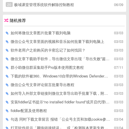
极域课堂管理系统软件解除控制教程
06/09
20
随机推荐
如何将微信文章图片批量下载到电脑
03/03
微信公众号文章里面的视频和音乐如何批量下载到电脑上
03/03
软件老用户之前购买的卡密忘记了如何找回？
03/03
微信文章下载助手软件，导出微信文章出现「导出失败*篇」如何解决
03/03
群小助微信群采集助手Pro版本使用图文教程
07/11
下载的软件被360、Windows10自带的Windows Defender、腾讯管家等杀毒软件误删了怎么解决
03/03
微信公众号文章评论留言批量导出教程
03/03
如何导入外部文章链接到微信文章导出助手批量下载，附上3种方式
03/03
安装fiddler证书提示“no installed fiddler found”或开启代理ip失败
03/03
fiddler配置及使用教程
03/03
勾选 同时下载文章留言 报错「公众号主页和加载cookie参数不能为空」
03/04
打开软件提示「网络链接错误」、或「检测版本更新失败」等网络问题解决方案
03/04