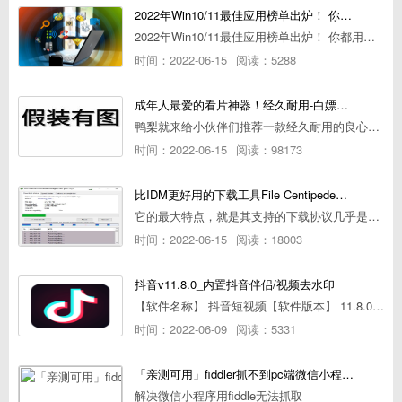
2022年Win10/11最佳应用榜单出炉！ 你都用过几个？
2022年Win10/11最佳应用榜单出炉！ 你都用过几个？
时间：2022-06-15
阅读：5288
成年人最爱的看片神器！经久耐用-白嫖全网资源
鸭梨就来给小伙伴们推荐一款经久耐用的良心播放器，资源齐全无广告，可以放心使用~
时间：2022-06-15
阅读：98173
比IDM更好用的下载工具File Centipede文件蜈蚣-秒杀迅雷-直接飞起！
它的最大特点，就是其支持的下载协议几乎是市面上最全面的，包括HTTP/FTP、BT种子、磁力链接，m3u8流任务（AES-128解密）。
时间：2022-06-15
阅读：18003
抖音v11.8.0_内置抖音伴侣/视频去水印
【软件名称】 抖音短视频【软件版本】 11.8.0【软件大小】 83.74M【是否Root】不需要【测试机型】PCML10 [oppo Reno Ace]【文字介绍】 抖音短视频app是一款很有意思娱
时间：2022-06-09
阅读：5331
「亲测可用」fiddler抓不到pc端微信小程序包解决方案
解决微信小程序用fiddle无法抓取