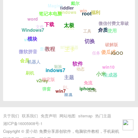
戴尔
Magisk
fiddler
win
windows
福利
root
笔记本电脑
word
微信付费文章破
下载
太极
文件
主机
介质
Windows7
解
使用
工具
模块
vivo
切换
破解版
MT管理器
教程
王卡
歪卡
微软拼音
傻瓜式
iQOO
任务
会员
机器人
软件
魅族
win10
动态
indows7
刷机
小米
生成器
主题
稳定版
v2ray
免流
BL
iphone
弹窗
云免
win7
面具
关于我们
联系我们
免责声明
网站地图
sitemap
热门主题
湘ICP备16005908号-1
Copyright ©
爱小助
免费分享原创软件，电脑软件教程，手机刷机