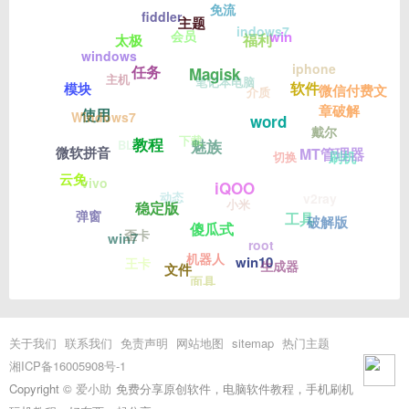
免流
fiddler
主题
indows7
会员
win
福利
太极
windows
iphone
任务
Magisk
主机
笔记本电脑
软件
模块
微信付费文
介质
章破解
使用
Windows7
word
戴尔
下载
教程
魅族
BL
微软拼音
MT管理器
刷机
切换
云免
vivo
iQOO
动态
v2ray
小米
稳定版
弹窗
工具
破解版
傻瓜式
歪卡
win7
root
机器人
win10
王卡
生成器
文件
面具
关于我们
联系我们
免责声明
网站地图
sitemap
热门主题
湘ICP备16005908号-1
Copyright ©
爱小助
免费分享原创软件，电脑软件教程，手机刷机