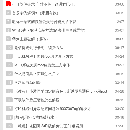
打开软件提示「 对不起，该进程已打开」
03/06
5
首发华为解锁bl（亲测有效）
03/19
6
教你一招破解微信公众号付费文章下载
12/07
7
Win10声卡驱动安装方法(解决没声音或异常)
05/07
8
华为主题破解（搬砖）
08/05
9
微信提现银行卡免手续费方法
08/17
10
【玩机教程】面具root具体刷入方式
04/24
11
MIUI系统无需root更换第三方字体
03/27
12
什么是面具？面具怎么用？
08/19
13
学习通自动刷课
03/14
14
《教程》小爱同学自定制音色，所以型号通用，不用root
04/28
15
下载软件后压缩包怎么解压
03/19
16
打印机遇到异常配置问题0x8007007e的解决方
03/29
17
[教程]用NFC功能破解水卡
08/19
18
【教程】校园网WiFi破解免认证,详细说明
07/26
19