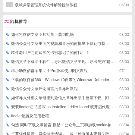
极域课堂管理系统软件解除控制教程
06/09
20
随机推荐
如何将微信文章图片批量下载到电脑
03/03
微信公众号文章里面的视频和音乐如何批量下载到电脑上
03/03
软件老用户之前购买的卡密忘记了如何找回？
03/03
微信文章下载助手软件，导出微信文章出现「导出失败*篇」如何解决
03/03
群小助微信群采集助手Pro版本使用图文教程
07/11
下载的软件被360、Windows10自带的Windows Defender、腾讯管家等杀毒软件误删了怎么解决
03/03
微信公众号文章评论留言批量导出教程
03/03
如何导入外部文章链接到微信文章导出助手批量下载，附上3种方式
03/03
安装fiddler证书提示“no installed fiddler found”或开启代理ip失败
03/03
fiddler配置及使用教程
03/03
勾选 同时下载文章留言 报错「公众号主页和加载cookie参数不能为空」
03/04
打开软件提示「网络链接错误」、或「检测版本更新失败」等网络问题解决方案
03/04