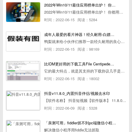
2022年Win10/11最佳应用榜单出炉！ 你都用过几个？
2022年Win10/11最佳应用榜单出炉！ 你都用过几个？
时间：2022-06-15
阅读：5284
成年人最爱的看片神器！经久耐用-白嫖全网资源
鸭梨就来给小伙伴们推荐一款经久耐用的良心播放器，资源齐全无广告，可以放心使用~
时间：2022-06-15
阅读：98169
比IDM更好用的下载工具File Centipede文件蜈蚣-秒杀迅雷-直接飞起！
它的最大特点，就是其支持的下载协议几乎是市面上最全面的，包括HTTP/FTP、BT种子、磁力链接，m3u8流任务（AES-128解密）。
时间：2022-06-15
阅读：18002
抖音v11.8.0_内置抖音伴侣/视频去水印
【软件名称】 抖音短视频【软件版本】 11.8.0【软件大小】 83.74M【是否Root】不需要【测试机型】PCML10 [oppo Reno Ace]【文字介绍】 抖音短视频app是一款很有意思娱
时间：2022-06-09
阅读：5328
「亲测可用」fiddler抓不到pc端微信小程序包解决方案
解决微信小程序用fiddle无法抓取