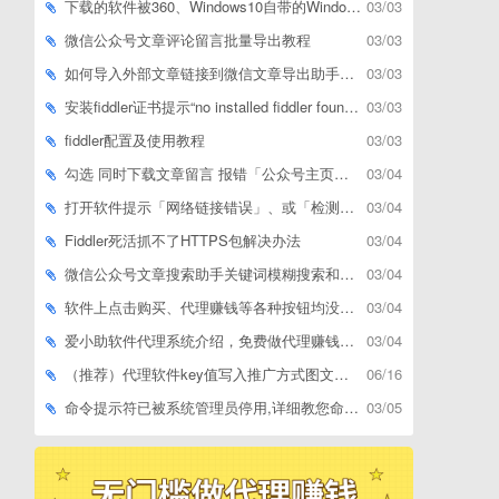
下载的软件被360、Windows10自带的Windows Defender、腾讯管家等杀毒软件误删了怎么解决
03/03
微信公众号文章评论留言批量导出教程
03/03
如何导入外部文章链接到微信文章导出助手批量下载，附上3种方式
03/03
安装fiddler证书提示“no installed fiddler found”或开启代理ip失败
03/03
fiddler配置及使用教程
03/03
勾选 同时下载文章留言 报错「公众号主页和加载cookie参数不能为空」
03/04
打开软件提示「网络链接错误」、或「检测版本更新失败」等网络问题解决方案
03/04
Fiddler死活抓不了HTTPS包解决办法
03/04
微信公众号文章搜索助手关键词模糊搜索和精确匹配搜索的区别
03/04
软件上点击购买、代理赚钱等各种按钮均没有反应，不打开相应网址怎么解决
03/04
爱小助软件代理系统介绍，免费做代理赚钱，带你轻松月收入过万
03/04
（推荐）代理软件key值写入推广方式图文教程
06/16
命令提示符已被系统管理员停用,详细教您命令提示符已被系统管理员停用怎么办
03/05