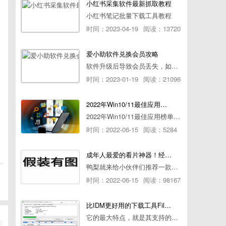
小红书采集软件最新抓取教程
小红书笔记批量下载工具教程
时间：2023-04-19
阅读：13720
爱小助软件兑换会员攻略
软件升级后导致会员丢失，如何快速兑换会员详细攻略
时间：2023-01-19
阅读：21096
2022年Win10/11最佳应用榜单出炉！ 你都用过几个？
2022年Win10/11最佳应用榜单出炉！ 你都用过几个？
时间：2022-06-15
阅读：5284
成年人最爱的看片神器！经久耐用-白嫖全网资源
鸭梨就来给小伙伴们推荐一款经久耐用的良心播放器，资源齐全无广告，可以放心使用~
时间：2022-06-15
阅读：98167
比IDM更好用的下载工具File Centipede文件蜈蚣-秒杀迅雷-直接飞起！
它的最大特点，就是其支持的下载协议几乎是市面上最全面的，包括HTTP/FTP、BT种子、磁力链接，m3u8流任务（AES-128解密）。