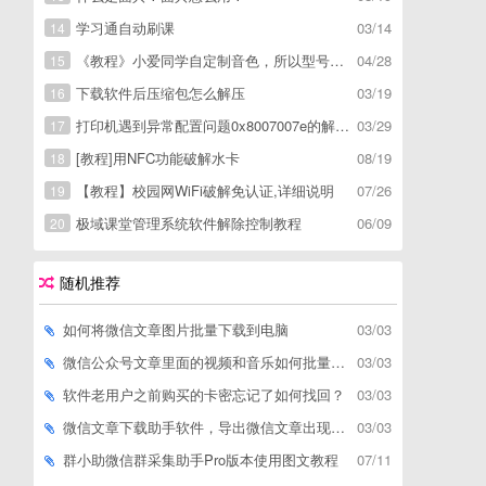
学习通自动刷课
03/14
14
《教程》小爱同学自定制音色，所以型号通用，不用root
04/28
15
下载软件后压缩包怎么解压
03/19
16
打印机遇到异常配置问题0x8007007e的解决方
03/29
17
[教程]用NFC功能破解水卡
08/19
18
【教程】校园网WiFi破解免认证,详细说明
07/26
19
极域课堂管理系统软件解除控制教程
06/09
20
随机推荐
如何将微信文章图片批量下载到电脑
03/03
微信公众号文章里面的视频和音乐如何批量下载到电脑上
03/03
软件老用户之前购买的卡密忘记了如何找回？
03/03
微信文章下载助手软件，导出微信文章出现「导出失败*篇」如何解决
03/03
群小助微信群采集助手Pro版本使用图文教程
07/11