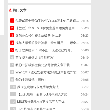
热门文章
免费试用申请助手软件V1.3.6版本使用教程，免费领空调冰箱，附下载地址
04/15
1
【教程】华为EMUI付费主题白嫖免费使用方法。
05/23
2
微信公众号付费文章破解_附工具
08/23
3
成年人最爱的看片神器！经久耐用，白嫖全网资源
06/15
4
打开软件提示「 对不起，该进程已打开」
03/06
5
首发华为解锁bl（亲测有效）
03/19
6
教你一招破解微信公众号付费文章下载
12/07
7
Win10声卡驱动安装方法(解决没声音或异常)
05/07
8
华为主题破解（搬砖）
08/05
9
微信提现银行卡免手续费方法
08/17
10
【玩机教程】面具root具体刷入方式
04/24
11
MIUI系统无需root更换第三方字体
03/27
12
什么是面具？面具怎么用？
08/19
13