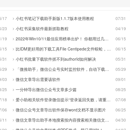
5/17
小红书笔记下载助手新版1.1.7版本使用教程
07/31
6/23
小红书采集软件最新抓取教程
04/19
1/19
2022年Win10/11最佳应用榜单出炉！ 你都用过几个？
06/15
6/15
比IDM更好用的下载工具File Centipede文件蜈蚣，秒杀迅雷，直接飞起！
06/15
5/31
小红书批量下载软件抓不到authorId如何解决
05/31
5/29
「微推助手」微信公众号实时监控软件，自动下载文章为pdf和word
05/29
9/03
微信文章导出需要该软件
09/01
8/25
一分钟导出微信公众号文章多少篇
08/25
7/18
爱小助相关软件登录微信提示“登录返回失败，请重试”
07/08
7/06
微信公众号文章导出软件保存word文档不显示图片
06/25
6/11
微信文章导出助手本地搜索按内容搜索相关微信文章说明
04/30