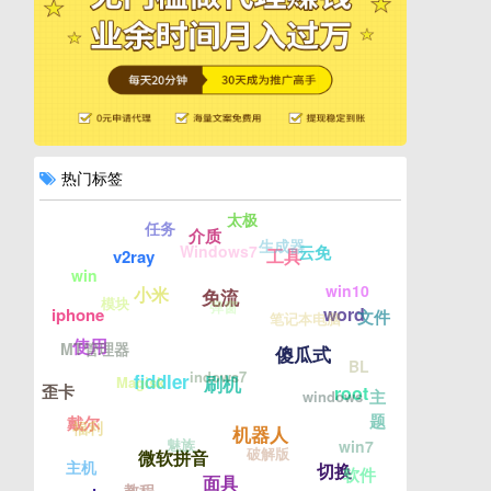
热门标签
太极
任务
介质
生成器
Windows7
云免
工具
v2ray
win
win10
小米
免流
模块
弹窗
word
iphone
文件
笔记本电脑
使用
MT管理器
傻瓜式
BL
indows7
fiddler
刷机
Magisk
歪卡
root
主
windows
题
戴尔
福利
机器人
魅族
win7
破解版
微软拼音
主机
切换
软件
面具
教程