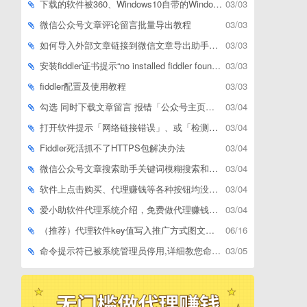
下载的软件被360、Windows10自带的Windows Defender、腾讯管家等杀毒软件误删了怎么解决
03/03
微信公众号文章评论留言批量导出教程
03/03
如何导入外部文章链接到微信文章导出助手批量下载，附上3种方式
03/03
安装fiddler证书提示“no installed fiddler found”或开启代理ip失败
03/03
fiddler配置及使用教程
03/03
勾选 同时下载文章留言 报错「公众号主页和加载cookie参数不能为空」
03/04
打开软件提示「网络链接错误」、或「检测版本更新失败」等网络问题解决方案
03/04
Fiddler死活抓不了HTTPS包解决办法
03/04
微信公众号文章搜索助手关键词模糊搜索和精确匹配搜索的区别
03/04
软件上点击购买、代理赚钱等各种按钮均没有反应，不打开相应网址怎么解决
03/04
爱小助软件代理系统介绍，免费做代理赚钱，带你轻松月收入过万
03/04
（推荐）代理软件key值写入推广方式图文教程
06/16
命令提示符已被系统管理员停用,详细教您命令提示符已被系统管理员停用怎么办
03/05