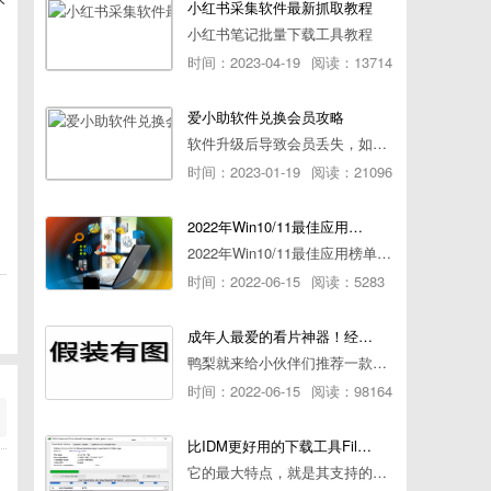
小红书采集软件最新抓取教程
小红书笔记批量下载工具教程
时间：2023-04-19
阅读：13714
爱小助软件兑换会员攻略
软件升级后导致会员丢失，如何快速兑换会员详细攻略
时间：2023-01-19
阅读：21096
2022年Win10/11最佳应用榜单出炉！ 你都用过几个？
2022年Win10/11最佳应用榜单出炉！ 你都用过几个？
时间：2022-06-15
阅读：5283
成年人最爱的看片神器！经久耐用-白嫖全网资源
鸭梨就来给小伙伴们推荐一款经久耐用的良心播放器，资源齐全无广告，可以放心使用~
时间：2022-06-15
阅读：98164
比IDM更好用的下载工具File Centipede文件蜈蚣-秒杀迅雷-直接飞起！
它的最大特点，就是其支持的下载协议几乎是市面上最全面的，包括HTTP/FTP、BT种子、磁力链接，m3u8流任务（AES-128解密）。