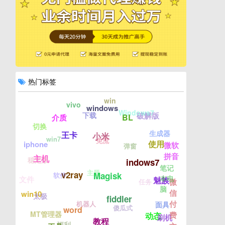
热门标签
win
vivo
windows
Windows7
下载
破解版
BL
介质
切换
生成器
王卡
小米
win7
免流
使用
iphone
微软
弹窗
拼音
主机
稳定版
indows7
笔记
主题
v2ray
Magisk
软件
本电
文件
魅族
微
任务
脑
信
win10
太极
fiddler
付
机器人
面具
傻瓜式
word
MT管理器
费
动态
刷机
教程
福利