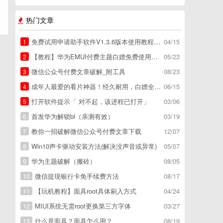
热门文章
免费试用申请助手软件V1.3.6版本使用教程，免费领空调冰箱，附下载地址
04/15
1
【教程】华为EMUI付费主题白嫖免费使用方法。
05/23
2
微信公众号付费文章破解_附工具
08/23
3
成年人最爱的看片神器！经久耐用，白嫖全网资源
06/15
4
打开软件提示「 对不起，该进程已打开」
03/06
5
首发华为解锁bl（亲测有效）
03/19
6
教你一招破解微信公众号付费文章下载
12/07
7
Win10声卡驱动安装方法(解决没声音或异常)
05/07
8
华为主题破解（搬砖）
08/05
9
微信提现银行卡免手续费方法
08/17
10
【玩机教程】面具root具体刷入方式
04/24
11
MIUI系统无需root更换第三方字体
03/27
12
什么是面具？面具怎么用？
08/19
13