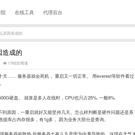
学院
在线工具
代理后台
么原因造成的
因造成的
1762次阅读
… 服务器就会死机， 重启又一切正常。 用everest等软件看过
。
TII500G硬盘。 就算是多人在线时，CPU也只占25%. 一般8%.
找不到原因，一重启就好又能坚持几天。怎么样判断是硬件问题还是系
05， 数据库占内存很多，有1g多， 因为业务大部分是查询。
加强服务器的散热,你服务器十有八九是因为中暑导致的，这现在天气