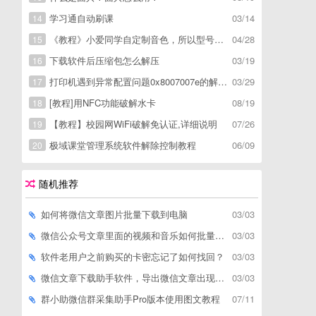
学习通自动刷课
03/14
14
《教程》小爱同学自定制音色，所以型号通用，不用root
04/28
15
下载软件后压缩包怎么解压
03/19
16
打印机遇到异常配置问题0x8007007e的解决方
03/29
17
[教程]用NFC功能破解水卡
08/19
18
【教程】校园网WiFi破解免认证,详细说明
07/26
19
极域课堂管理系统软件解除控制教程
06/09
20
随机推荐
如何将微信文章图片批量下载到电脑
03/03
微信公众号文章里面的视频和音乐如何批量下载到电脑上
03/03
软件老用户之前购买的卡密忘记了如何找回？
03/03
微信文章下载助手软件，导出微信文章出现「导出失败*篇」如何解决
03/03
群小助微信群采集助手Pro版本使用图文教程
07/11