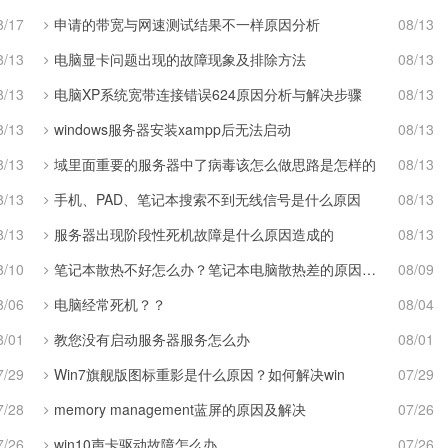
8/17
申请的带宽与网速测试结果不一样原因分析
08/13
8/13
电脑显卡问题出现的故障现象及排除方法
08/13
8/13
电脑XP系统宽带连接错误624原因分析与解决步骤
08/13
8/13
windows服务器安装xampp后无法启动
08/13
8/13
域里面重要的服务器中了病毒该怎么做思路是怎样的
08/13
8/13
手机、PAD、笔记本搜索不到无线信号是什么原因
08/13
8/13
服务器出现阶段性死机故障是什么原因造成的
08/13
8/10
笔记本散热不好怎么办？笔记本电脑散热差的原因及解决
08/09
8/06
电脑经常死机？？
08/04
8/01
教您没有启动服务器服务怎么办
08/01
7/29
Win7旗舰版图标重影是什么原因？如何解决win
07/29
7/28
memory management蓝屏的原因及解决
07/26
7/26
win10声卡驱动故障怎么办
07/26