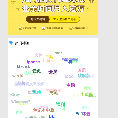
热门标签
root
文件
工具
windows
fiddler
软件
主机
iphone
Magisk
介质
云免
会员
傻瓜式
戴尔
破解版
win10
教程
iQOO
切换
微信付费文章破解
主题
模块
MT管理器
魅族
免流
使用
v2ray
生成器
indows7
歪卡
Windows7
稳定版
福利
word
刷机
小米
笔记本电脑
面具
win7
下载
BL
微软拼音