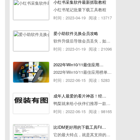
小红书采集软件最新抓取教程
小红书笔记批量下载工具教程
时间：2023-04-19
阅读：13717
爱小助软件兑换会员攻略
软件升级后导致会员丢失，如何快速兑换会员详细攻略
时间：2023-01-19
阅读：21096
2022年Win10/11最佳应用榜单出炉！ 你都用过几个？
2022年Win10/11最佳应用榜单出炉！ 你都用过几个？
时间：2022-06-15
阅读：5283
成年人最爱的看片神器！经久耐用-白嫖全网资源
鸭梨就来给小伙伴们推荐一款经久耐用的良心播放器，资源齐全无广告，可以放心使用~
时间：2022-06-15
阅读：98165
比IDM更好用的下载工具File Centipede文件蜈蚣-秒杀迅雷-直接飞起！
它的最大特点，就是其支持的下载协议几乎是市面上最全面的，包括HTTP/FTP、BT种子、磁力链接，m3u8流任务（AES-128解密）。