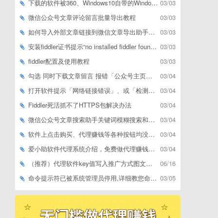
下载的软件被360、Windows10自带的Windows Defender、腾讯管家等杀毒软件误删了怎么解决
03/03
微信公众号文章评论留言批量导出教程
03/03
如何导入外部文章链接到微信文章导出助手批量下载，附上3种方式
03/03
安装fiddler证书提示“no installed fiddler found”或开启代理ip失败
03/03
fiddler配置及使用教程
03/03
勾选 同时下载文章留言 报错「公众号主页和加载cookie参数不能为空」
03/04
打开软件提示「网络链接错误」、或「检测版本更新失败」等网络问题解决方案
03/04
Fiddler死活抓不了HTTPS包解决办法
03/04
微信公众号文章搜索助手关键词模糊搜索和精确匹配搜索的区别
03/04
软件上点击购买、代理赚钱等各种按钮均没有反应，不打开相应网址怎么解决
03/04
爱小助软件代理系统介绍，免费做代理赚钱，带你轻松月收入过万
03/04
（推荐）代理软件key值写入推广方式图文教程
06/16
命令提示符已被系统管理员停用,详细教您命令提示符已被系统管理员停用怎么办
03/05