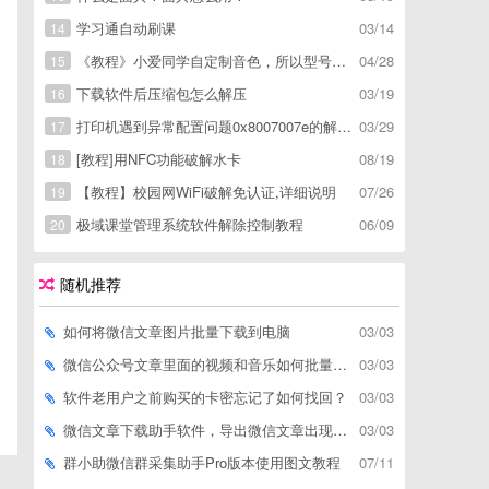
学习通自动刷课
03/14
14
《教程》小爱同学自定制音色，所以型号通用，不用root
04/28
15
下载软件后压缩包怎么解压
03/19
16
打印机遇到异常配置问题0x8007007e的解决方
03/29
17
[教程]用NFC功能破解水卡
08/19
18
【教程】校园网WiFi破解免认证,详细说明
07/26
19
极域课堂管理系统软件解除控制教程
06/09
20
随机推荐
如何将微信文章图片批量下载到电脑
03/03
微信公众号文章里面的视频和音乐如何批量下载到电脑上
03/03
软件老用户之前购买的卡密忘记了如何找回？
03/03
微信文章下载助手软件，导出微信文章出现「导出失败*篇」如何解决
03/03
群小助微信群采集助手Pro版本使用图文教程
07/11