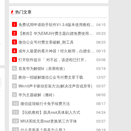
热门文章
免费试用申请助手软件V1.3.6版本使用教程，免费领空调冰箱，附下载地址
04/15
1
【教程】华为EMUI付费主题白嫖免费使用方法。
05/23
2
微信公众号付费文章破解_附工具
08/23
3
成年人最爱的看片神器！经久耐用，白嫖全网资源
06/15
4
打开软件提示「 对不起，该进程已打开」
03/06
5
首发华为解锁bl（亲测有效）
03/19
6
教你一招破解微信公众号付费文章下载
12/07
7
Win10声卡驱动安装方法(解决没声音或异常)
05/07
8
华为主题破解（搬砖）
08/05
9
微信提现银行卡免手续费方法
08/17
10
【玩机教程】面具root具体刷入方式
04/24
11
MIUI系统无需root更换第三方字体
03/27
12
什么是面具？面具怎么用？
08/19
13