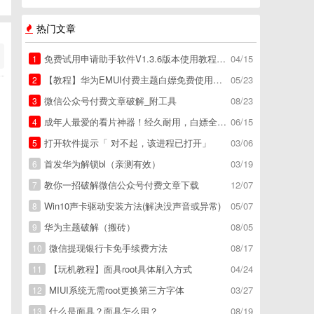
热门文章
免费试用申请助手软件V1.3.6版本使用教程，免费领空调冰箱，附下载地址
04/15
1
【教程】华为EMUI付费主题白嫖免费使用方法。
05/23
2
微信公众号付费文章破解_附工具
08/23
3
成年人最爱的看片神器！经久耐用，白嫖全网资源
06/15
4
打开软件提示「 对不起，该进程已打开」
03/06
5
首发华为解锁bl（亲测有效）
03/19
6
教你一招破解微信公众号付费文章下载
12/07
7
Win10声卡驱动安装方法(解决没声音或异常)
05/07
8
华为主题破解（搬砖）
08/05
9
微信提现银行卡免手续费方法
08/17
10
【玩机教程】面具root具体刷入方式
04/24
11
MIUI系统无需root更换第三方字体
03/27
12
什么是面具？面具怎么用？
08/19
13