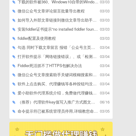
下载的软件被360、Windows10自带的Windows Defender、腾讯管家等杀毒软件误删了怎么解决
03/03
微信公众号文章评论留言批量导出教程
03/03
如何导入外部文章链接到微信文章导出助手批量下载，附上3种方式
03/03
安装fiddler证书提示“no installed fiddler found”或开启代理ip失败
03/03
fiddler配置及使用教程
03/03
勾选 同时下载文章留言 报错「公众号主页和加载cookie参数不能为空」
03/04
打开软件提示「网络链接错误」、或「检测版本更新失败」等网络问题解决方案
03/04
Fiddler死活抓不了HTTPS包解决办法
03/04
微信公众号文章搜索助手关键词模糊搜索和精确匹配搜索的区别
03/04
软件上点击购买、代理赚钱等各种按钮均没有反应，不打开相应网址怎么解决
03/04
爱小助软件代理系统介绍，免费做代理赚钱，带你轻松月收入过万
03/04
（推荐）代理软件key值写入推广方式图文教程
06/16
命令提示符已被系统管理员停用,详细教您命令提示符已被系统管理员停用怎么办
03/05