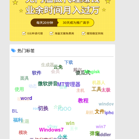
热门标签
下载
生成器
云免
戴尔
会员
Magisk
傻瓜式
软件
面具
机器人
微软拼音
MT管理器
动态
任务
工具
使用
太极
主机
word
稳定版
教程
windows
介质
切换
iQOO
root
BL
文件
iphone
刷机
福利
主题
win
v2ray
win7
王卡
Windows7
模块
弹窗
fiddler
小米
indows7