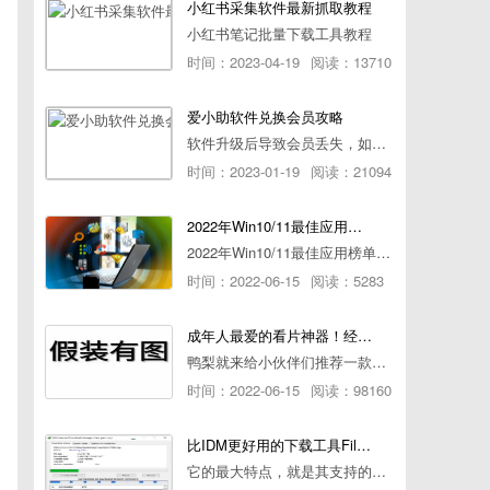
小红书采集软件最新抓取教程
小红书笔记批量下载工具教程
时间：2023-04-19
阅读：13710
爱小助软件兑换会员攻略
软件升级后导致会员丢失，如何快速兑换会员详细攻略
时间：2023-01-19
阅读：21094
2022年Win10/11最佳应用榜单出炉！ 你都用过几个？
2022年Win10/11最佳应用榜单出炉！ 你都用过几个？
时间：2022-06-15
阅读：5283
成年人最爱的看片神器！经久耐用-白嫖全网资源
鸭梨就来给小伙伴们推荐一款经久耐用的良心播放器，资源齐全无广告，可以放心使用~
时间：2022-06-15
阅读：98160
比IDM更好用的下载工具File Centipede文件蜈蚣-秒杀迅雷-直接飞起！
它的最大特点，就是其支持的下载协议几乎是市面上最全面的，包括HTTP/FTP、BT种子、磁力链接，m3u8流任务（AES-128解密）。