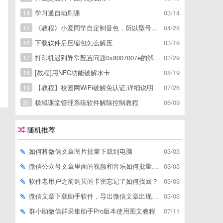
学习通自动刷课
03/14
14
《教程》小爱同学自定制音色，所以型号通用，不用root
04/28
15
下载软件后压缩包怎么解压
03/19
16
打印机遇到异常配置问题0x8007007e的解决方
03/29
17
[教程]用NFC功能破解水卡
08/19
18
【教程】校园网WiFi破解免认证,详细说明
07/26
19
极域课堂管理系统软件解除控制教程
06/09
20
随机推荐
如何将微信文章图片批量下载到电脑
03/03
微信公众号文章里面的视频和音乐如何批量下载到电脑上
03/03
软件老用户之前购买的卡密忘记了如何找回？
03/03
微信文章下载助手软件，导出微信文章出现「导出失败*篇」如何解决
03/03
群小助微信群采集助手Pro版本使用图文教程
07/11