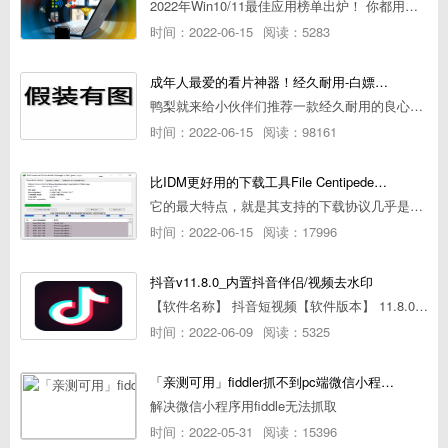
2022年Win10/11最佳应用榜单出炉！ 你都用过几个？
时间：2022-06-15
阅读：5283
成年人最爱的看片神器！经久耐用-白嫖全网资源
鸭梨就来给小伙伴们推荐一款经久耐用的良心播放器，资源齐全无广告，可以放心使用~
时间：2022-06-15
阅读：98161
比IDM更好用的下载工具File Centipede文件蜈蚣-秒杀迅雷-直接飞起！
它的最大特点，就是其支持的下载协议几乎是市面上最全面的，包括HTTP/FTP、BT种子、磁力链接，m3u8流任务（AES-128解密）。
时间：2022-06-15
阅读：17996
抖音v11.8.0_内置抖音伴侣/视频去水印
【软件名称】 抖音短视频【软件版本】 11.8.0【软件大小】 83.74M【是否Root】不需要【测试机型】PCML10 [oppo Reno Ace]【文字介绍】 抖音短视频app是一款很有意思娱
时间：2022-06-09
阅读：5325
「亲测可用」fiddler抓不到pc端微信小程序包解决方案
解决微信小程序用fiddle无法抓取
时间：2022-05-31
阅读：15396