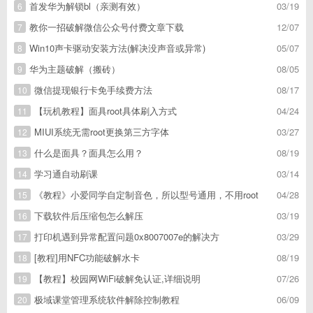
首发华为解锁bl（亲测有效）
03/19
6
教你一招破解微信公众号付费文章下载
12/07
7
Win10声卡驱动安装方法(解决没声音或异常)
05/07
8
华为主题破解（搬砖）
08/05
9
微信提现银行卡免手续费方法
08/17
10
【玩机教程】面具root具体刷入方式
04/24
11
MIUI系统无需root更换第三方字体
03/27
12
什么是面具？面具怎么用？
08/19
13
学习通自动刷课
03/14
14
《教程》小爱同学自定制音色，所以型号通用，不用root
04/28
15
下载软件后压缩包怎么解压
03/19
16
打印机遇到异常配置问题0x8007007e的解决方
03/29
17
[教程]用NFC功能破解水卡
08/19
18
【教程】校园网WiFi破解免认证,详细说明
07/26
19
极域课堂管理系统软件解除控制教程
06/09
20