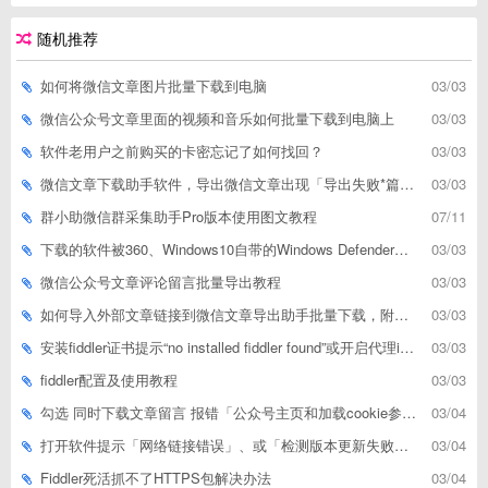
随机推荐
如何将微信文章图片批量下载到电脑
03/03
微信公众号文章里面的视频和音乐如何批量下载到电脑上
03/03
软件老用户之前购买的卡密忘记了如何找回？
03/03
微信文章下载助手软件，导出微信文章出现「导出失败*篇」如何解决
03/03
群小助微信群采集助手Pro版本使用图文教程
07/11
下载的软件被360、Windows10自带的Windows Defender、腾讯管家等杀毒软件误删了怎么解决
03/03
微信公众号文章评论留言批量导出教程
03/03
如何导入外部文章链接到微信文章导出助手批量下载，附上3种方式
03/03
安装fiddler证书提示“no installed fiddler found”或开启代理ip失败
03/03
fiddler配置及使用教程
03/03
勾选 同时下载文章留言 报错「公众号主页和加载cookie参数不能为空」
03/04
打开软件提示「网络链接错误」、或「检测版本更新失败」等网络问题解决方案
03/04
Fiddler死活抓不了HTTPS包解决办法
03/04