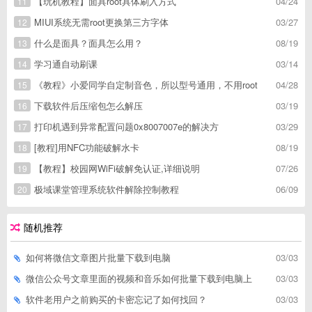
【玩机教程】面具root具体刷入方式
04/24
11
MIUI系统无需root更换第三方字体
03/27
12
什么是面具？面具怎么用？
08/19
13
学习通自动刷课
03/14
14
《教程》小爱同学自定制音色，所以型号通用，不用root
04/28
15
下载软件后压缩包怎么解压
03/19
16
打印机遇到异常配置问题0x8007007e的解决方
03/29
17
[教程]用NFC功能破解水卡
08/19
18
【教程】校园网WiFi破解免认证,详细说明
07/26
19
极域课堂管理系统软件解除控制教程
06/09
20
随机推荐
如何将微信文章图片批量下载到电脑
03/03
微信公众号文章里面的视频和音乐如何批量下载到电脑上
03/03
软件老用户之前购买的卡密忘记了如何找回？
03/03