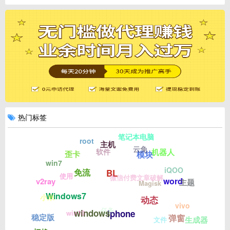
热门标签
笔记本电脑
root
主机
云免
软件
机器人
模块
歪卡
win7
iQOO
免流
BL
使用
微信付费文章破解
word
v2ray
主题
Magisk
Windows7
小米
动态
vivo
任务
windows
win10
iphone
稳定版
弹窗
生成器
文件