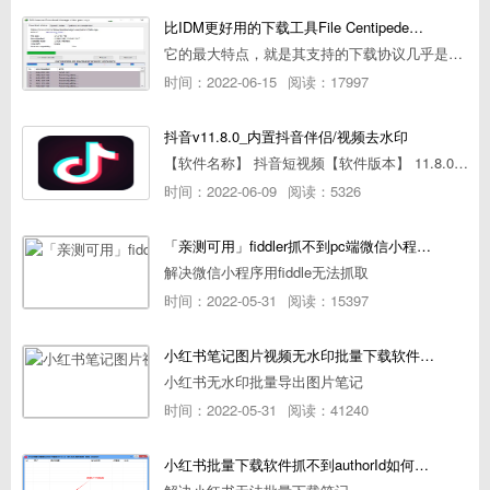
比IDM更好用的下载工具File Centipede文件蜈蚣-秒杀迅雷-直接飞起！
它的最大特点，就是其支持的下载协议几乎是市面上最全面的，包括HTTP/FTP、BT种子、磁力链接，m3u8流任务（AES-128解密）。
时间：2022-06-15
阅读：17997
抖音v11.8.0_内置抖音伴侣/视频去水印
【软件名称】 抖音短视频【软件版本】 11.8.0【软件大小】 83.74M【是否Root】不需要【测试机型】PCML10 [oppo Reno Ace]【文字介绍】 抖音短视频app是一款很有意思娱
时间：2022-06-09
阅读：5326
「亲测可用」fiddler抓不到pc端微信小程序包解决方案
解决微信小程序用fiddle无法抓取
时间：2022-05-31
阅读：15397
小红书笔记图片视频无水印批量下载软件使用教程
小红书无水印批量导出图片笔记
时间：2022-05-31
阅读：41240
小红书批量下载软件抓不到authorId如何解决