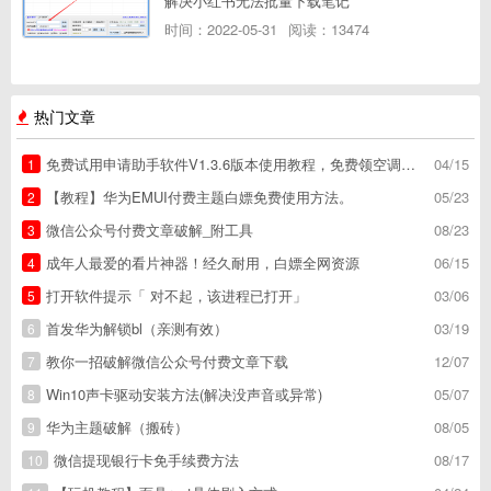
解决小红书无法批量下载笔记
时间：2022-05-31
阅读：13474
热门文章
免费试用申请助手软件V1.3.6版本使用教程，免费领空调冰箱，附下载地址
04/15
1
【教程】华为EMUI付费主题白嫖免费使用方法。
05/23
2
微信公众号付费文章破解_附工具
08/23
3
成年人最爱的看片神器！经久耐用，白嫖全网资源
06/15
4
打开软件提示「 对不起，该进程已打开」
03/06
5
首发华为解锁bl（亲测有效）
03/19
6
教你一招破解微信公众号付费文章下载
12/07
7
Win10声卡驱动安装方法(解决没声音或异常)
05/07
8
华为主题破解（搬砖）
08/05
9
微信提现银行卡免手续费方法
08/17
10