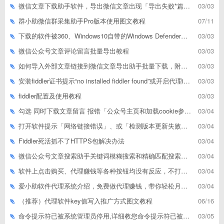
微信文章下载助手软件，导出微信文章出现「导出失败*篇」如何解决
03/03
群小助微信群采集助手Pro版本使用图文教程
07/11
下载的软件被360、Windows10自带的Windows Defender、腾讯管家等杀毒软件误删了怎么解决
03/03
微信公众号文章评论留言批量导出教程
03/03
如何导入外部文章链接到微信文章导出助手批量下载，附上3种方式
03/03
安装fiddler证书提示“no installed fiddler found”或开启代理ip失败
03/03
fiddler配置及使用教程
03/03
勾选 同时下载文章留言 报错「公众号主页和加载cookie参数不能为空」
03/04
打开软件提示「网络链接错误」、或「检测版本更新失败」等网络问题解决方案
03/04
Fiddler死活抓不了HTTPS包解决办法
03/04
微信公众号文章搜索助手关键词模糊搜索和精确匹配搜索的区别
03/04
软件上点击购买、代理赚钱等各种按钮均没有反应，不打开相应网址怎么解决
03/04
爱小助软件代理系统介绍，免费做代理赚钱，带你轻松月收入过万
03/04
（推荐）代理软件key值写入推广方式图文教程
06/16
命令提示符已被系统管理员停用,详细教您命令提示符已被系统管理员停用怎么办
03/05