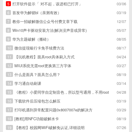
打开软件提示「 对不起，该进程已打开」
03/06
5
首发华为解锁bl（亲测有效）
03/19
6
教你一招破解微信公众号付费文章下载
12/07
7
Win10声卡驱动安装方法(解决没声音或异常)
05/07
8
华为主题破解（搬砖）
08/05
9
微信提现银行卡免手续费方法
08/17
10
【玩机教程】面具root具体刷入方式
04/24
11
MIUI系统无需root更换第三方字体
03/27
12
什么是面具？面具怎么用？
08/19
13
学习通自动刷课
03/14
14
《教程》小爱同学自定制音色，所以型号通用，不用root
04/28
15
下载软件后压缩包怎么解压
03/19
16
打印机遇到异常配置问题0x8007007e的解决方
03/29
17
[教程]用NFC功能破解水卡
08/19
18
【教程】校园网WiFi破解免认证,详细说明
07/26
19