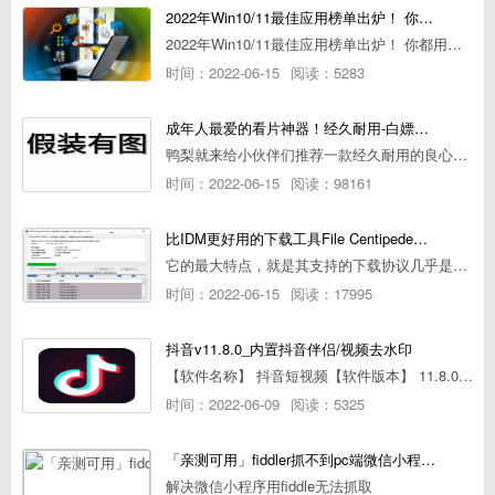
2022年Win10/11最佳应用榜单出炉！ 你都用过几个？
2022年Win10/11最佳应用榜单出炉！ 你都用过几个？
时间：2022-06-15
阅读：5283
成年人最爱的看片神器！经久耐用-白嫖全网资源
鸭梨就来给小伙伴们推荐一款经久耐用的良心播放器，资源齐全无广告，可以放心使用~
时间：2022-06-15
阅读：98161
比IDM更好用的下载工具File Centipede文件蜈蚣-秒杀迅雷-直接飞起！
它的最大特点，就是其支持的下载协议几乎是市面上最全面的，包括HTTP/FTP、BT种子、磁力链接，m3u8流任务（AES-128解密）。
时间：2022-06-15
阅读：17995
抖音v11.8.0_内置抖音伴侣/视频去水印
【软件名称】 抖音短视频【软件版本】 11.8.0【软件大小】 83.74M【是否Root】不需要【测试机型】PCML10 [oppo Reno Ace]【文字介绍】 抖音短视频app是一款很有意思娱
时间：2022-06-09
阅读：5325
「亲测可用」fiddler抓不到pc端微信小程序包解决方案
解决微信小程序用fiddle无法抓取