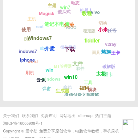
动态
主题
win7
机器人
傻瓜式
vivo
教程
Magisk
主机
切换
笔记本电脑
免流
root
iQOO
小米
使用
任务
稳定版
Windows7
BL
fiddler
v2ray
微软拼音
介质
戴尔
下载
indows7
魅族
王卡
面具
iphone
word
文件
MT管理器
破解版
软件
win
刷机
太极
歪卡
win10
windows
云免
工具
会员
福利
弹窗
模块
生成器
微信付费文章破解
关于我们
联系我们
免责声明
网站地图
sitemap
热门主题
湘ICP备16005908号-1
Copyright ©
爱小助
免费分享原创软件，电脑软件教程，手机刷机