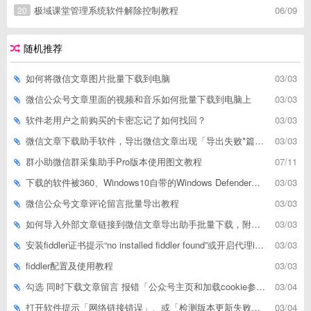
极域课堂管理系统软件解除控制教程
06/09
20
随机推荐
如何将微信文章图片批量下载到电脑
03/03
微信公众号文章里面的视频和音乐如何批量下载到电脑上
03/03
软件老用户之前购买的卡密忘记了如何找回？
03/03
微信文章下载助手软件，导出微信文章出现「导出失败*篇」如何解决
03/03
群小助微信群采集助手Pro版本使用图文教程
07/11
下载的软件被360、Windows10自带的Windows Defender、腾讯管家等杀毒软件误删了怎么解决
03/03
微信公众号文章评论留言批量导出教程
03/03
如何导入外部文章链接到微信文章导出助手批量下载，附上3种方式
03/03
安装fiddler证书提示“no installed fiddler found”或开启代理ip失败
03/03
fiddler配置及使用教程
03/03
勾选 同时下载文章留言 报错「公众号主页和加载cookie参数不能为空」
03/04
打开软件提示「网络链接错误」、或「检测版本更新失败」等网络问题解决方案
03/04