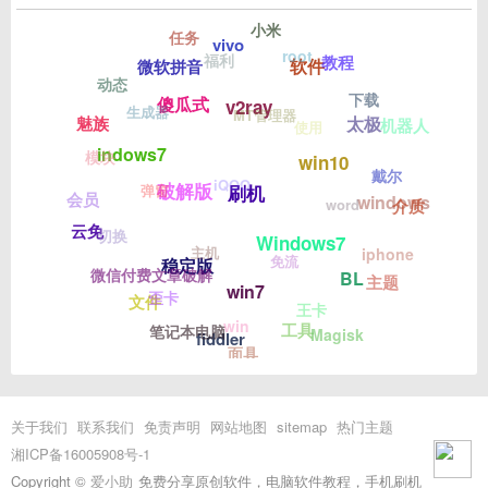
小米
任务
vivo
root
福利
教程
软件
微软拼音
动态
下载
傻瓜式
v2ray
生成器
MT管理器
太极
魅族
机器人
使用
indows7
模块
win10
戴尔
iQOO
破解版
弹窗
刷机
会员
windows
介质
word
云免
切换
Windows7
主机
iphone
免流
稳定版
微信付费文章破解
BL
主题
win7
歪卡
文件
王卡
win
工具
笔记本电脑
Magisk
fiddler
面具
关于我们
联系我们
免责声明
网站地图
sitemap
热门主题
湘ICP备16005908号-1
Copyright ©
爱小助
免费分享原创软件，电脑软件教程，手机刷机