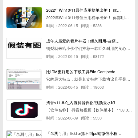
2022年Win10/11最佳应用榜单出炉！ 你都用过几个？
2022年Win10/11最佳应用榜单出炉！ 你都用过几个？
时间：2022-06-15
阅读：5286
成年人最爱的看片神器！经久耐用-白嫖全网资源
鸭梨就来给小伙伴们推荐一款经久耐用的良心播放器，资源齐全无广告，可以放心使用~
时间：2022-06-15
阅读：98172
比IDM更好用的下载工具File Centipede文件蜈蚣-秒杀迅雷-直接飞起！
它的最大特点，就是其支持的下载协议几乎是市面上最全面的，包括HTTP/FTP、BT种子、磁力链接，m3u8流任务（AES-128解密）。
时间：2022-06-15
阅读：18003
抖音v11.8.0_内置抖音伴侣/视频去水印
【软件名称】 抖音短视频【软件版本】 11.8.0【软件大小】 83.74M【是否Root】不需要【测试机型】PCML10 [oppo Reno Ace]【文字介绍】 抖音短视频app是一款很有意思娱
时间：2022-06-09
阅读：5330
「亲测可用」fiddler抓不到pc端微信小程序包解决方案