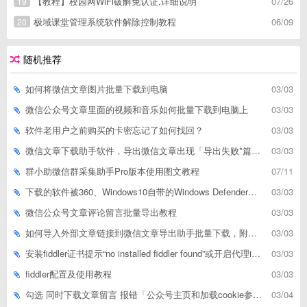
【教程】校园网WiFi破解免认证,详细说明
07/26
19
极域课堂管理系统软件解除控制教程
06/09
20
随机推荐
如何将微信文章图片批量下载到电脑
03/03
微信公众号文章里面的视频和音乐如何批量下载到电脑上
03/03
软件老用户之前购买的卡密忘记了如何找回？
03/03
微信文章下载助手软件，导出微信文章出现「导出失败*篇」如何解决
03/03
群小助微信群采集助手Pro版本使用图文教程
07/11
下载的软件被360、Windows10自带的Windows Defender、腾讯管家等杀毒软件误删了怎么解决
03/03
微信公众号文章评论留言批量导出教程
03/03
如何导入外部文章链接到微信文章导出助手批量下载，附上3种方式
03/03
安装fiddler证书提示“no installed fiddler found”或开启代理ip失败
03/03
fiddler配置及使用教程
03/03
勾选 同时下载文章留言 报错「公众号主页和加载cookie参数不能为空」
03/04