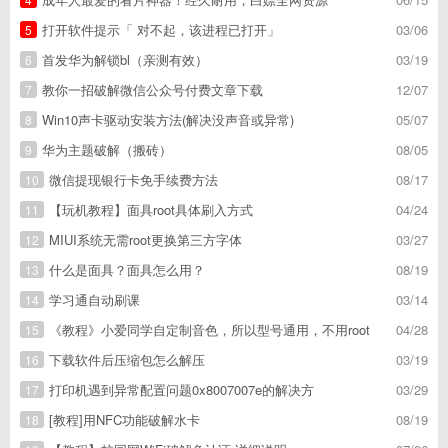
打开软件提示「 对不起，该进程已打开」
03/06
5
首发华为解锁bl（亲测有效）
03/19
6
教你一招破解微信公众号付费文章下载
12/07
7
Win10声卡驱动安装方法(解决没声音或异常)
05/07
8
华为主题破解（搬砖）
08/05
9
微信提现银行卡免手续费方法
08/17
10
【玩机教程】面具root具体刷入方式
04/24
11
MIUI系统无需root更换第三方字体
03/27
12
什么是面具？面具怎么用？
08/19
13
学习通自动刷课
03/14
14
《教程》小爱同学自定制音色，所以型号通用，不用root
04/28
15
下载软件后压缩包怎么解压
03/19
16
打印机遇到异常配置问题0x8007007e的解决方
03/29
17
[教程]用NFC功能破解水卡
08/19
18