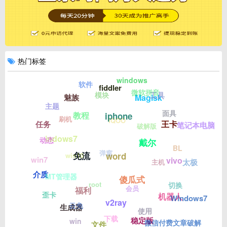
热门标签
windows
软件
fiddler
微软拼音
模块
工具
Magisk
魅族
主题
面具
教程
iphone
刷机
iQOO
王卡
任务
笔记本电脑
破解版
indows7
动态
戴尔
BL
弹窗
免流
win10
word
win7
vivo
太极
主机
介质
MT管理器
傻瓜式
root
切换
会员
福利
歪卡
机器人
Windows7
v2ray
云免
生成器
使用
下载
稳定版
win
微信付费文章破解
文件