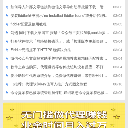
如何导入外部文章链接到微信文章导出助手批量下载，附上3种方式
03/03
安装fiddler证书提示“no installed fiddler found”或开启代理ip失败
03/03
fiddler配置及使用教程
03/03
勾选 同时下载文章留言 报错「公众号主页和加载cookie参数不能为空」
03/04
打开软件提示「网络链接错误」、或「检测版本更新失败」等网络问题解决方案
03/04
Fiddler死活抓不了HTTPS包解决办法
03/04
微信公众号文章搜索助手关键词模糊搜索和精确匹配搜索的区别
03/04
软件上点击购买、代理赚钱等各种按钮均没有反应，不打开相应网址怎么解决
03/04
爱小助软件代理系统介绍，免费做代理赚钱，带你轻松月收入过万
03/04
（推荐）代理软件key值写入推广方式图文教程
06/16
命令提示符已被系统管理员停用,详细教您命令提示符已被系统管理员停用怎么办
03/05