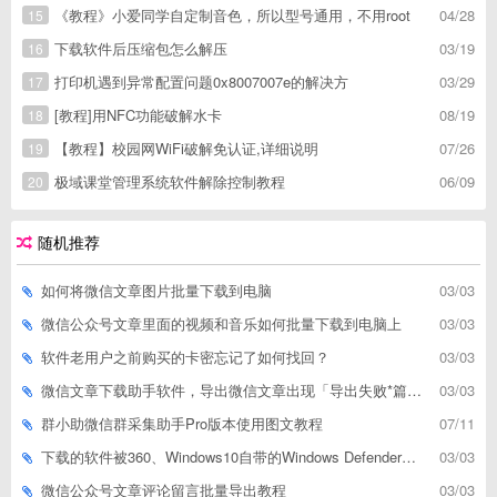
《教程》小爱同学自定制音色，所以型号通用，不用root
04/28
15
下载软件后压缩包怎么解压
03/19
16
打印机遇到异常配置问题0x8007007e的解决方
03/29
17
[教程]用NFC功能破解水卡
08/19
18
【教程】校园网WiFi破解免认证,详细说明
07/26
19
极域课堂管理系统软件解除控制教程
06/09
20
随机推荐
如何将微信文章图片批量下载到电脑
03/03
微信公众号文章里面的视频和音乐如何批量下载到电脑上
03/03
软件老用户之前购买的卡密忘记了如何找回？
03/03
微信文章下载助手软件，导出微信文章出现「导出失败*篇」如何解决
03/03
群小助微信群采集助手Pro版本使用图文教程
07/11
下载的软件被360、Windows10自带的Windows Defender、腾讯管家等杀毒软件误删了怎么解决
03/03
微信公众号文章评论留言批量导出教程
03/03