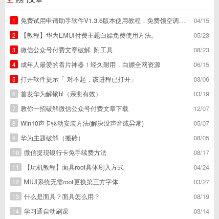
免费试用申请助手软件V1.3.6版本使用教程，免费领空调冰箱，附下载地址
04/15
1
【教程】华为EMUI付费主题白嫖免费使用方法。
05/23
2
微信公众号付费文章破解_附工具
08/23
3
成年人最爱的看片神器！经久耐用，白嫖全网资源
06/15
4
打开软件提示「 对不起，该进程已打开」
03/06
5
首发华为解锁bl（亲测有效）
03/19
6
教你一招破解微信公众号付费文章下载
12/07
7
Win10声卡驱动安装方法(解决没声音或异常)
05/07
8
华为主题破解（搬砖）
08/05
9
微信提现银行卡免手续费方法
08/17
10
【玩机教程】面具root具体刷入方式
04/24
11
MIUI系统无需root更换第三方字体
03/27
12
什么是面具？面具怎么用？
08/19
13
学习通自动刷课
03/14
14