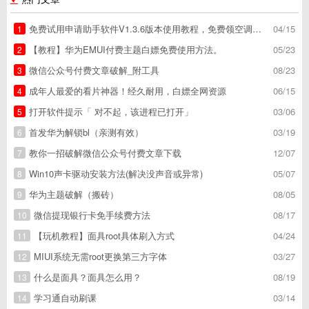
免费试用申请助手软件V1.3.6版本使用教程，免费领空调冰箱，附下载地址
04/15
1
【教程】华为EMUI付费主题白嫖免费使用方法。
05/23
2
微信公众号付费文章破解_附工具
08/23
3
成年人最爱的看片神器！经久耐用，白嫖全网资源
06/15
4
打开软件提示「 对不起，该进程已打开」
03/06
5
首发华为解锁bl（亲测有效）
03/19
6
教你一招破解微信公众号付费文章下载
12/07
7
Win10声卡驱动安装方法(解决没声音或异常)
05/07
8
华为主题破解（搬砖）
08/05
9
微信提现银行卡免手续费方法
08/17
10
【玩机教程】面具root具体刷入方式
04/24
11
MIUI系统无需root更换第三方字体
03/27
12
什么是面具？面具怎么用？
08/19
13
学习通自动刷课
03/14
14