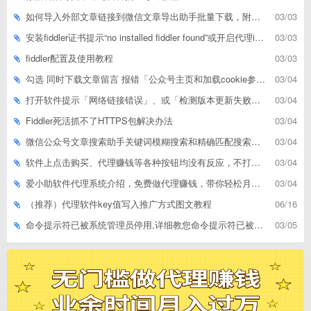
如何导入外部文章链接到微信文章导出助手批量下载，附上3种方式
03/03
安装fiddler证书提示“no installed fiddler found”或开启代理ip失败
03/03
fiddler配置及使用教程
03/03
勾选 同时下载文章留言 报错「公众号主页和加载cookie参数不能为空」
03/04
打开软件提示「网络链接错误」、或「检测版本更新失败」等网络问题解决方案
03/04
Fiddler死活抓不了HTTPS包解决办法
03/04
微信公众号文章搜索助手关键词模糊搜索和精确匹配搜索的区别
03/04
软件上点击购买、代理赚钱等各种按钮均没有反应，不打开相应网址怎么解决
03/04
爱小助软件代理系统介绍，免费做代理赚钱，带你轻松月收入过万
03/04
（推荐）代理软件key值写入推广方式图文教程
06/16
命令提示符已被系统管理员停用,详细教您命令提示符已被系统管理员停用怎么办
03/05