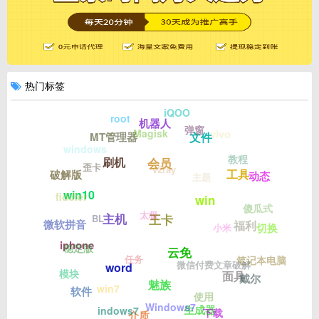
热门标签
iQOO
root
机器人
弹窗
Magisk
vivo
文件
MT管理器
windows
教程
刷机
会员
歪卡
v2ray
工具
破解版
动态
主题
win10
fiddler
win
傻瓜式
太极
主机
BL
王卡
微软拼音
福利
切换
小米
iphone
稳定版
云免
任务
笔记本电脑
微信付费文章破解
word
模块
面具
戴尔
魅族
win7
软件
使用
Windows7
生成器
indows7
下载
介质