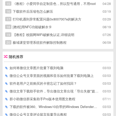
《教程》小爱同学自定制音色，所以型号通用，不用root
04/28
15
下载软件后压缩包怎么解压
03/19
16
打印机遇到异常配置问题0x8007007e的解决方
03/29
17
[教程]用NFC功能破解水卡
08/19
18
【教程】校园网WiFi破解免认证,详细说明
07/26
19
极域课堂管理系统软件解除控制教程
06/09
20
随机推荐
如何将微信文章图片批量下载到电脑
03/03
微信公众号文章里面的视频和音乐如何批量下载到电脑上
03/03
软件老用户之前购买的卡密忘记了如何找回？
03/03
微信文章下载助手软件，导出微信文章出现「导出失败*篇」如何解决
03/03
群小助微信群采集助手Pro版本使用图文教程
07/11
下载的软件被360、Windows10自带的Windows Defender、腾讯管家等杀毒软件误删了怎么解决
03/03
微信公众号文章评论留言批量导出教程
03/03