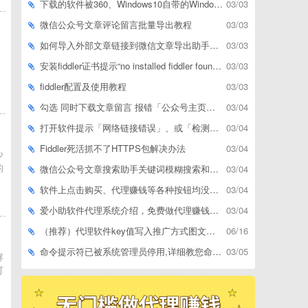
下载的软件被360、Windows10自带的Windows Defender、腾讯管家等杀毒软件误删了怎么解决
03/03
微信公众号文章评论留言批量导出教程
03/03
如何导入外部文章链接到微信文章导出助手批量下载，附上3种方式
03/03
播
安装fiddler证书提示“no installed fiddler found”或开启代理ip失败
03/03
fiddler配置及使用教程
03/03
勾选 同时下载文章留言 报错「公众号主页和加载cookie参数不能为空」
03/04
打开软件提示「网络链接错误」、或「检测版本更新失败」等网络问题解决方案
03/04
Fiddler死活抓不了HTTPS包解决办法
03/04
少
的
微信公众号文章搜索助手关键词模糊搜索和精确匹配搜索的区别
03/04
软件上点击购买、代理赚钱等各种按钮均没有反应，不打开相应网址怎么解决
03/04
爱小助软件代理系统介绍，免费做代理赚钱，带你轻松月收入过万
03/04
（推荐）代理软件key值写入推广方式图文教程
06/16
命令提示符已被系统管理员停用,详细教您命令提示符已被系统管理员停用怎么办
03/05
屏
可