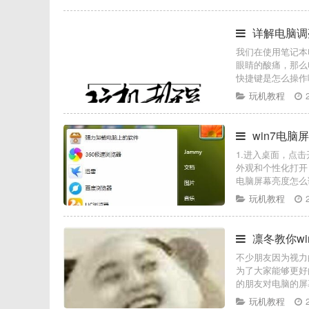
详解电脑调
我们在使用笔记本
眼睛的酸痛，那么
快捷键是怎么操作
玩机教程
win7电
1.进入桌面，点
外观和个性化打开
电脑屏幕亮度怎么
玩机教程
凛冬教你w
不少朋友因为视力
为了大家能够更好
的朋友对电脑的屏
玩机教程