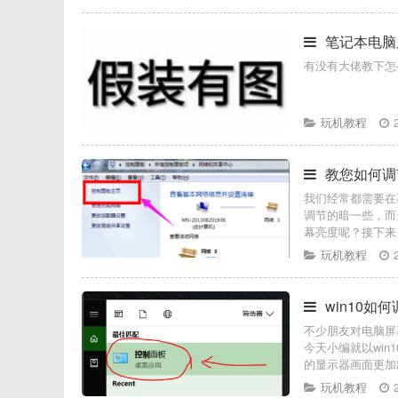
笔记本电脑
有没有大佬教下怎
玩机教程
教您如何调
我们经常都需要在
调节的暗一些，而
幕亮度呢？接下来
玩机教程
win10如
不少朋友对电脑屏
今天小编就以win
的显示器画面更加
玩机教程