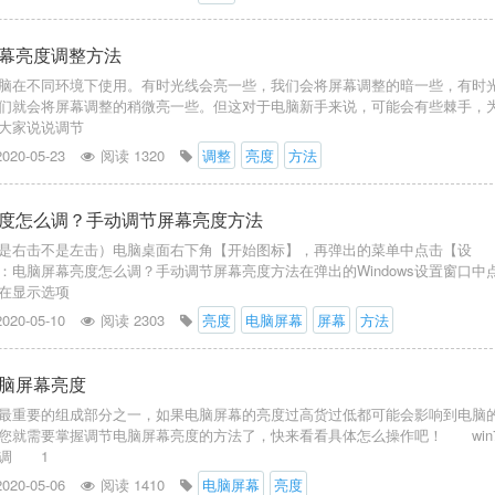
幕亮度调整方法
脑在不同环境下使用。有时光线会亮一些，我们会将屏幕调整的暗一些，有时
们就会将屏幕调整的稍微亮一些。但这对于电脑新手来说，可能会有些棘手，
大家说说调节
2020-05-23
阅读 1320
调整
亮度
方法
度怎么调？手动调节屏幕亮度方法
是右击不是左击）电脑桌面右下角【开始图标】，再弹出的菜单中点击【设
：电脑屏幕亮度怎么调？手动调节屏幕亮度方法在弹出的Windows设置窗口中
在显示选项
2020-05-10
阅读 2303
亮度
电脑屏幕
屏幕
方法
脑屏幕亮度
最重要的组成部分之一，如果电脑屏幕的亮度过高货过低都可能会影响到电脑
您就需要掌握调节电脑屏幕亮度的方法了，快来看看具体怎么操作吧！ win
么调 1
2020-05-06
阅读 1410
电脑屏幕
亮度