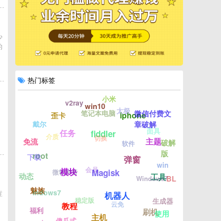
少
的
热门标签
小米
v2ray
win10
太极
笔记本电脑
微信付费文
iphone
歪卡
戴尔
章破解
面具
任务
fiddler
介质
切换
主题
免流
破解
软件
版
root
下载
弹窗
win
会员
模块
微软拼音
Magisk
动态
工具
Windows7
BL
，
魅族
indows7
症
机器人
稳定版
生成器
云免
教程
福利
刷机
使用
主机
傻瓜式