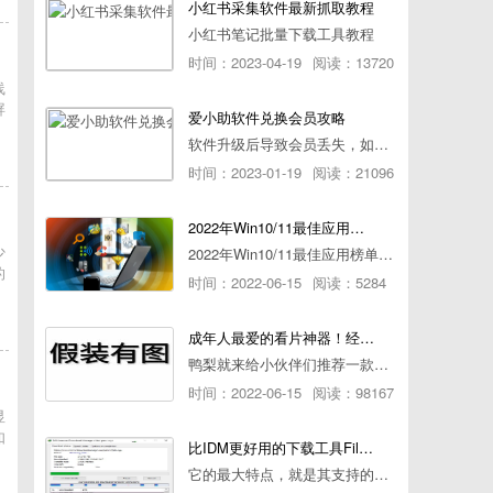
小红书采集软件最新抓取教程
小红书笔记批量下载工具教程
时间：2023-04-19
阅读：13720
线
屏
爱小助软件兑换会员攻略
软件升级后导致会员丢失，如何快速兑换会员详细攻略
时间：2023-01-19
阅读：21096
2022年Win10/11最佳应用榜单出炉！ 你都用过几个？
少
2022年Win10/11最佳应用榜单出炉！ 你都用过几个？
的
时间：2022-06-15
阅读：5284
成年人最爱的看片神器！经久耐用-白嫖全网资源
鸭梨就来给小伙伴们推荐一款经久耐用的良心播放器，资源齐全无广告，可以放心使用~
时间：2022-06-15
阅读：98167
显
如
比IDM更好用的下载工具File Centipede文件蜈蚣-秒杀迅雷-直接飞起！
它的最大特点，就是其支持的下载协议几乎是市面上最全面的，包括HTTP/FTP、BT种子、磁力链接，m3u8流任务（AES-128解密）。