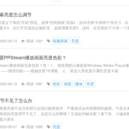
幕亮度怎么调节
面左下角的“开始”按钮，选择“控制面板”选项2，如何选择“外观和个性化”3，在
显示4，在打开页面的左侧栏里，选择调整亮度5，这时，在页面的下方有一个
2020-06-13
阅读 1391
电脑屏幕
亮度
PPStream播放画面亮度色彩？
ream播放画面亮度色彩？答：1、 请使用默认播放器Windows Media Player
看——增强功能——视频设置”中调整。 2、 请进入系统显示属性里显卡驱
2020-06-13
阅读 1581
色彩
画面
播放
亮度
度调节不见了怎么办
屏幕亮度不适当容易引起我们眼部疲劳，严重者还会伤害眼睛的健康。可是近
n7系统的亮度调节不见了。这是怎么回事呢？又该如何解决呢？接下来，小编就
题大家在
2020-06-07
阅读 1895
亮度