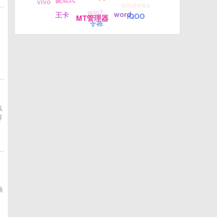
vivo
windows
win7
word
王卡
iQOO
MT管理器
文件
线
屏
，
脑