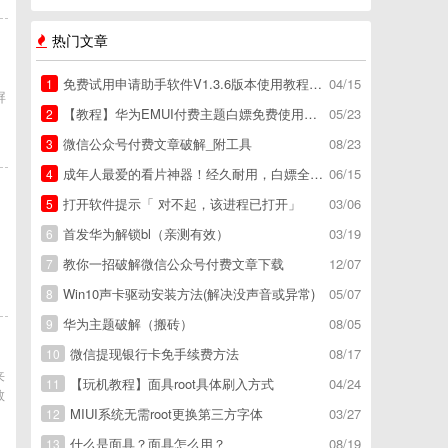
热门文章
免费试用申请助手软件V1.3.6版本使用教程，免费领空调冰箱，附下载地址
04/15
1
屏
【教程】华为EMUI付费主题白嫖免费使用方法。
05/23
2
微信公众号付费文章破解_附工具
08/23
3
成年人最爱的看片神器！经久耐用，白嫖全网资源
06/15
4
打开软件提示「 对不起，该进程已打开」
03/06
5
播
首发华为解锁bl（亲测有效）
03/19
6
教你一招破解微信公众号付费文章下载
12/07
7
Win10声卡驱动安装方法(解决没声音或异常)
05/07
8
华为主题破解（搬砖）
08/05
9
微信提现银行卡免手续费方法
08/17
10
来
【玩机教程】面具root具体刷入方式
04/24
11
教
MIUI系统无需root更换第三方字体
03/27
12
什么是面具？面具怎么用？
08/19
13