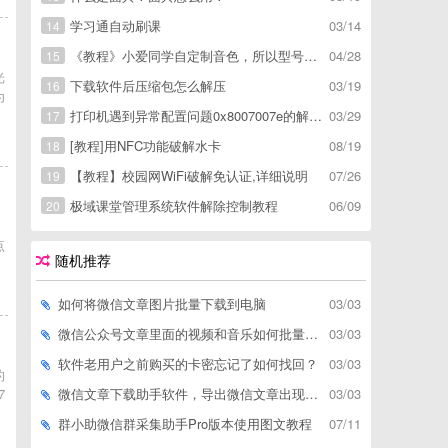
学习通自动刷课
03/14
14
《教程》小爱同学自定制音色，所以型号通用，不用root
04/28
15
光
下载软件后压缩包怎么解压
03/19
16
为
打印机遇到异常配置问题0x8007007e的解决方
03/29
17
[教程]用NFC功能破解水卡
08/19
18
【教程】校园网WiFi破解免认证,详细说明
07/26
19
极域课堂管理系统软件解除控制教程
06/09
20
点
随机推荐
如何将微信文章图片批量下载到电脑
03/03
微信公众号文章里面的视频和音乐如何批量下载到电脑上
03/03
软件老用户之前购买的卡密忘记了如何找回？
03/03
的
7
微信文章下载助手软件，导出微信文章出现「导出失败*篇」如何解决
03/03
群小助微信群采集助手Pro版本使用图文教程
07/11