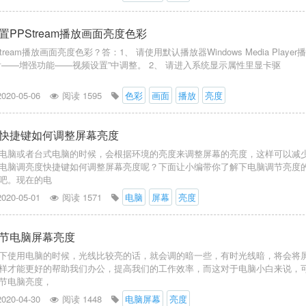
PPStream播放画面亮度色彩
ream播放画面亮度色彩？答：1、 请使用默认播放器Windows Media Player
看——增强功能——视频设置”中调整。 2、 请进入系统显示属性里显卡驱
2020-05-06
阅读 1595
色彩
画面
播放
亮度
快捷键如何调整屏幕亮度
电脑或者台式电脑的时候，会根据环境的亮度来调整屏幕的亮度，这样可以减
电脑调亮度快捷键如何调整屏幕亮度呢？下面让小编带你了解下电脑调节亮度
吧。现在的电
2020-05-01
阅读 1571
电脑
屏幕
亮度
节电脑屏幕亮度
下使用电脑的时候，光线比较亮的话，就会调的暗一些，有时光线暗，将会将
样才能更好的帮助我们办公，提高我们的工作效率，而这对于电脑小白来说，
节电脑亮度，
2020-04-30
阅读 1448
电脑屏幕
亮度