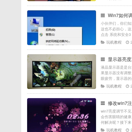
Win7如
小伙伴们，你们知
这也不必担心，这
点击 系统和安全3
玩机教程
显示器亮度
液晶显示器是是台
果显示器没有调整
眼疲劳，显示器的
玩机教程
修改win7
win7亮度调节
会伤害眼睛的健康
何解决呢？接下来
玩机教程