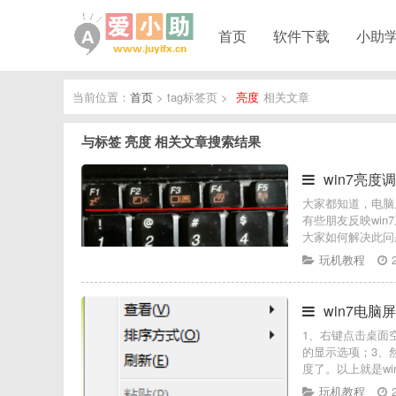
首页
软件下载
小助
当前位置：
首页
> tag标签页 >
亮度
相关文章
与标签
亮度
相关文章搜索结果
win7亮
大家都知道，电脑
有些朋友反映wi
大家如何解决此问
玩机教程
win7电
1、右键点击桌面
的显示选项；3、
度了。以上就是wi
玩机教程