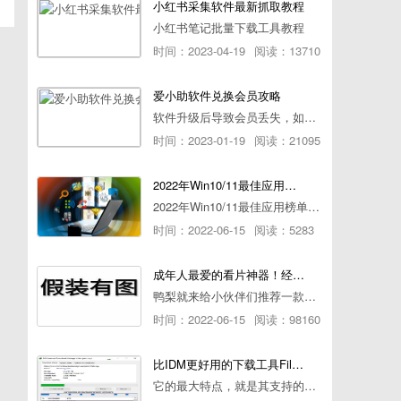
小红书采集软件最新抓取教程
小红书笔记批量下载工具教程
时间：2023-04-19
阅读：13710
爱小助软件兑换会员攻略
软件升级后导致会员丢失，如何快速兑换会员详细攻略
时间：2023-01-19
阅读：21095
2022年Win10/11最佳应用榜单出炉！ 你都用过几个？
2022年Win10/11最佳应用榜单出炉！ 你都用过几个？
时间：2022-06-15
阅读：5283
成年人最爱的看片神器！经久耐用-白嫖全网资源
鸭梨就来给小伙伴们推荐一款经久耐用的良心播放器，资源齐全无广告，可以放心使用~
时间：2022-06-15
阅读：98160
比IDM更好用的下载工具File Centipede文件蜈蚣-秒杀迅雷-直接飞起！
它的最大特点，就是其支持的下载协议几乎是市面上最全面的，包括HTTP/FTP、BT种子、磁力链接，m3u8流任务（AES-128解密）。