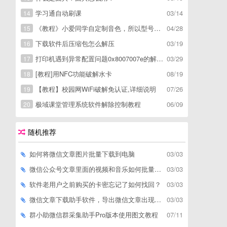
学习通自动刷课
03/14
14
《教程》小爱同学自定制音色，所以型号通用，不用root
04/28
15
下载软件后压缩包怎么解压
03/19
16
打印机遇到异常配置问题0x8007007e的解决方
03/29
17
[教程]用NFC功能破解水卡
08/19
18
【教程】校园网WiFi破解免认证,详细说明
07/26
19
极域课堂管理系统软件解除控制教程
06/09
20
随机推荐
如何将微信文章图片批量下载到电脑
03/03
微信公众号文章里面的视频和音乐如何批量下载到电脑上
03/03
软件老用户之前购买的卡密忘记了如何找回？
03/03
微信文章下载助手软件，导出微信文章出现「导出失败*篇」如何解决
03/03
群小助微信群采集助手Pro版本使用图文教程
07/11