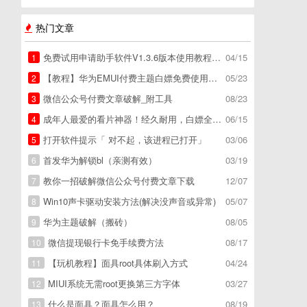
热门文章
免费试用申请助手软件V1.3.6版本使用教程，免费领空调冰箱，附下载地址
04/15
1
【教程】华为EMUI付费主题白嫖免费使用方法。
05/23
2
微信公众号付费文章破解_附工具
08/23
3
成年人最爱的看片神器！经久耐用，白嫖全网资源
06/15
4
打开软件提示「 对不起，该进程已打开」
03/06
5
首发华为解锁bl（亲测有效）
03/19
6
教你一招破解微信公众号付费文章下载
12/07
7
Win10声卡驱动安装方法(解决没声音或异常)
05/07
8
华为主题破解（搬砖）
08/05
9
微信提现银行卡免手续费方法
08/17
10
【玩机教程】面具root具体刷入方式
04/24
11
MIUI系统无需root更换第三方字体
03/27
12
什么是面具？面具怎么用？
08/19
13