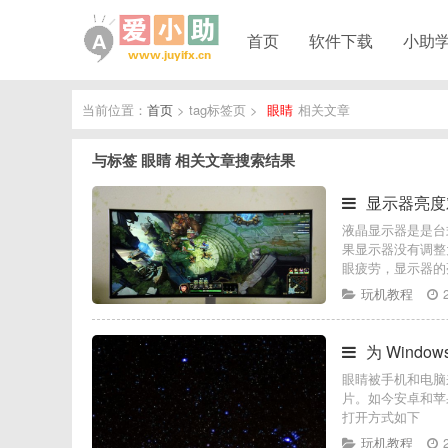
首页
软件下载
小助
当前位置：
首页
> tag标签页 >
眼睛
相关文章
与标签
眼睛
相关文章搜索结果
显示器亮度
液晶显示器是是台
果显示器没有调整
眼疲劳，显示器的
玩机教程
为 Wind
眼睛被手机和电脑
片。如今安卓和苹果
打开方式如下
玩机教程