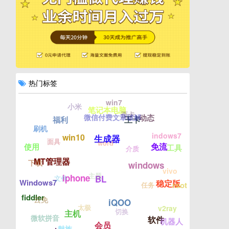
热门标签
win7
小米
笔记本电脑
歪卡
微信付费文章破解
动态
王卡
福利
刷机
indows7
win10
生成器
面具
word
免流
使用
工具
介质
MT管理器
下载
windows
vivo
主题
iphone
BL
文件
Windows7
稳定版
root
任务
fiddler
云免
iQOO
太极
v2ray
切换
主机
微软拼音
软件
机器人
会员
魅族