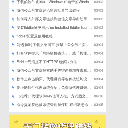
下载的软件被360、Windows10自带的Windows Defender、腾讯管家等杀毒软件误删了怎么解决
03/03
微信公众号文章评论留言批量导出教程
03/03
如何导入外部文章链接到微信文章导出助手批量下载，附上3种方式
03/03
安装fiddler证书提示“no installed fiddler found”或开启代理ip失败
03/03
fiddler配置及使用教程
03/03
勾选 同时下载文章留言 报错「公众号主页和加载cookie参数不能为空」
03/04
打开软件提示「网络链接错误」、或「检测版本更新失败」等网络问题解决方案
03/04
Fiddler死活抓不了HTTPS包解决办法
03/04
微信公众号文章搜索助手关键词模糊搜索和精确匹配搜索的区别
03/04
软件上点击购买、代理赚钱等各种按钮均没有反应，不打开相应网址怎么解决
03/04
爱小助软件代理系统介绍，免费做代理赚钱，带你轻松月收入过万
03/04
（推荐）代理软件key值写入推广方式图文教程
06/16
命令提示符已被系统管理员停用,详细教您命令提示符已被系统管理员停用怎么办
03/05