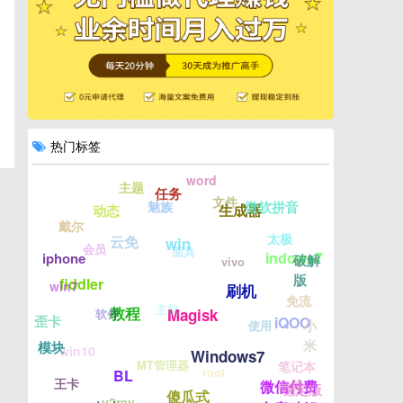
热门标签
word
主题
任务
文件
魅族
微软拼音
生成器
动态
戴尔
太极
云免
win
会员
面具
indows7
iphone
破解
vivo
版
fiddler
win7
刷机
免流
主机
教程
Magisk
软件
歪卡
iQOO
小
使用
米
模块
win10
Windows7
MT管理器
笔记本
root
BL
王卡
电脑
微信付费
稳定版
傻瓜式
v2ray