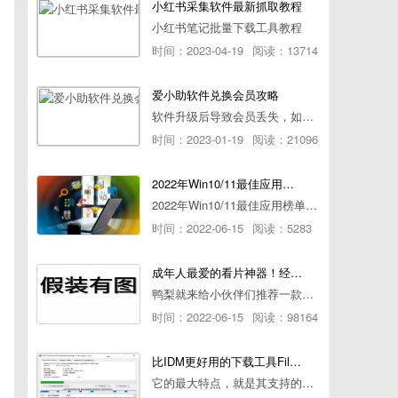
小红书采集软件最新抓取教程
小红书笔记批量下载工具教程
时间：2023-04-19
阅读：13714
爱小助软件兑换会员攻略
软件升级后导致会员丢失，如何快速兑换会员详细攻略
时间：2023-01-19
阅读：21096
2022年Win10/11最佳应用榜单出炉！ 你都用过几个？
2022年Win10/11最佳应用榜单出炉！ 你都用过几个？
时间：2022-06-15
阅读：5283
成年人最爱的看片神器！经久耐用-白嫖全网资源
鸭梨就来给小伙伴们推荐一款经久耐用的良心播放器，资源齐全无广告，可以放心使用~
时间：2022-06-15
阅读：98164
比IDM更好用的下载工具File Centipede文件蜈蚣-秒杀迅雷-直接飞起！
它的最大特点，就是其支持的下载协议几乎是市面上最全面的，包括HTTP/FTP、BT种子、磁力链接，m3u8流任务（AES-128解密）。