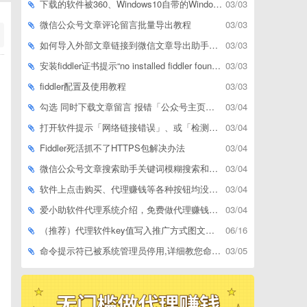
下载的软件被360、Windows10自带的Windows Defender、腾讯管家等杀毒软件误删了怎么解决
03/03
微信公众号文章评论留言批量导出教程
03/03
如何导入外部文章链接到微信文章导出助手批量下载，附上3种方式
03/03
安装fiddler证书提示“no installed fiddler found”或开启代理ip失败
03/03
fiddler配置及使用教程
03/03
勾选 同时下载文章留言 报错「公众号主页和加载cookie参数不能为空」
03/04
打开软件提示「网络链接错误」、或「检测版本更新失败」等网络问题解决方案
03/04
Fiddler死活抓不了HTTPS包解决办法
03/04
微信公众号文章搜索助手关键词模糊搜索和精确匹配搜索的区别
03/04
软件上点击购买、代理赚钱等各种按钮均没有反应，不打开相应网址怎么解决
03/04
爱小助软件代理系统介绍，免费做代理赚钱，带你轻松月收入过万
03/04
（推荐）代理软件key值写入推广方式图文教程
06/16
命令提示符已被系统管理员停用,详细教您命令提示符已被系统管理员停用怎么办
03/05