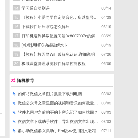
学习通自动刷课
03/14
木
14
《教程》小爱同学自定制音色，所以型号通用，不用root
04/28
15
下载软件后压缩包怎么解压
03/19
16
打印机遇到异常配置问题0x8007007e的解决方
03/29
17
[教程]用NFC功能破解水卡
08/19
18
【教程】校园网WiFi破解免认证,详细说明
07/26
19
极域课堂管理系统软件解除控制教程
06/09
20
随机推荐
如何将微信文章图片批量下载到电脑
03/03
微信公众号文章里面的视频和音乐如何批量下载到电脑上
03/03
软件老用户之前购买的卡密忘记了如何找回？
03/03
微信文章下载助手软件，导出微信文章出现「导出失败*篇」如何解决
03/03
群小助微信群采集助手Pro版本使用图文教程
07/11