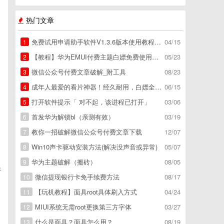
热门文章
免费试用申请助手软件V1.3.6版本使用教程，免费领空调冰箱，附下载地址
04/15
1
【教程】华为EMUI付费主题白嫖免费使用方法。
05/23
2
微信公众号付费文章破解_附工具
08/23
3
成年人最爱的看片神器！经久耐用，白嫖全网资源
06/15
4
打开软件提示「 对不起，该进程已打开」
03/06
5
首发华为解锁bl（亲测有效）
03/19
6
教你一招破解微信公众号付费文章下载
12/07
7
Win10声卡驱动安装方法(解决没声音或异常)
05/07
8
华为主题破解（搬砖）
08/05
9
并
微信提现银行卡免手续费方法
08/17
10
【玩机教程】面具root具体刷入方式
04/24
11
MIUI系统无需root更换第三方字体
03/27
12
什么是面具？面具怎么用？
08/19
13