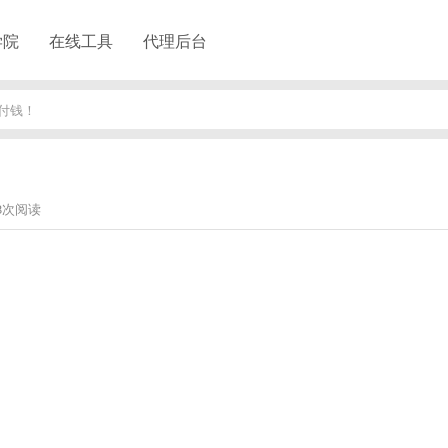
学院
在线工具
代理后台
付钱！
！
98次阅读