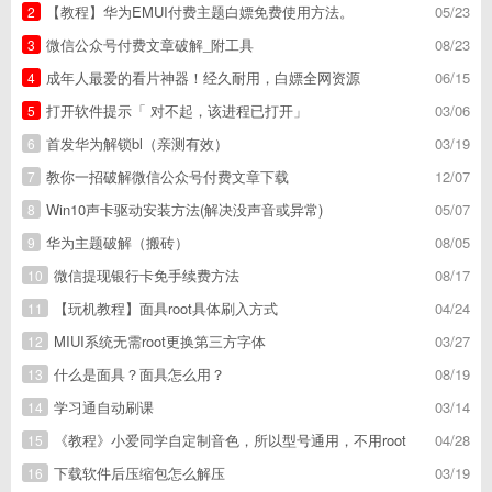
【教程】华为EMUI付费主题白嫖免费使用方法。
05/23
2
微信公众号付费文章破解_附工具
08/23
3
成年人最爱的看片神器！经久耐用，白嫖全网资源
06/15
4
打开软件提示「 对不起，该进程已打开」
03/06
5
首发华为解锁bl（亲测有效）
03/19
6
教你一招破解微信公众号付费文章下载
12/07
7
Win10声卡驱动安装方法(解决没声音或异常)
05/07
8
华为主题破解（搬砖）
08/05
9
微信提现银行卡免手续费方法
08/17
10
【玩机教程】面具root具体刷入方式
04/24
11
MIUI系统无需root更换第三方字体
03/27
12
什么是面具？面具怎么用？
08/19
13
学习通自动刷课
03/14
14
《教程》小爱同学自定制音色，所以型号通用，不用root
04/28
15
下载软件后压缩包怎么解压
03/19
16