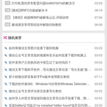
打印机遇到异常配置问题0x8007007e的解决方
03/29
17
[教程]用NFC功能破解水卡
08/19
18
【教程】校园网WiFi破解免认证,详细说明
07/26
19
极域课堂管理系统软件解除控制教程
06/09
20
随机推荐
如何将微信文章图片批量下载到电脑
03/03
微信公众号文章里面的视频和音乐如何批量下载到电脑上
03/03
软件老用户之前购买的卡密忘记了如何找回？
03/03
微信文章下载助手软件，导出微信文章出现「导出失败*篇」如何解决
03/03
群小助微信群采集助手Pro版本使用图文教程
07/11
下载的软件被360、Windows10自带的Windows Defender、腾讯管家等杀毒软件误删了怎么解决
03/03
微信公众号文章评论留言批量导出教程
03/03
如何导入外部文章链接到微信文章导出助手批量下载，附上3种方式
03/03
安装fiddler证书提示“no installed fiddler found”或开启代理ip失败
03/03