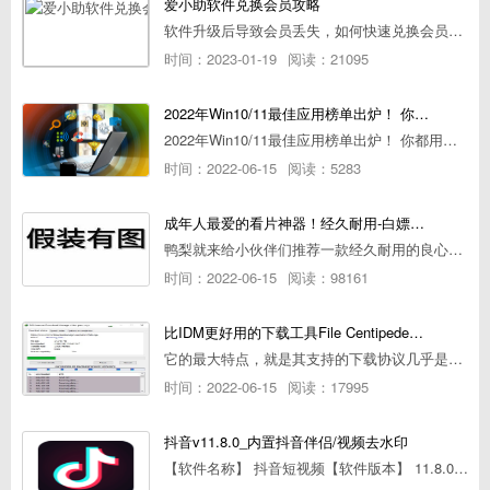
爱小助软件兑换会员攻略
软件升级后导致会员丢失，如何快速兑换会员详细攻略
时间：2023-01-19
阅读：21095
2022年Win10/11最佳应用榜单出炉！ 你都用过几个？
2022年Win10/11最佳应用榜单出炉！ 你都用过几个？
时间：2022-06-15
阅读：5283
成年人最爱的看片神器！经久耐用-白嫖全网资源
鸭梨就来给小伙伴们推荐一款经久耐用的良心播放器，资源齐全无广告，可以放心使用~
时间：2022-06-15
阅读：98161
比IDM更好用的下载工具File Centipede文件蜈蚣-秒杀迅雷-直接飞起！
它的最大特点，就是其支持的下载协议几乎是市面上最全面的，包括HTTP/FTP、BT种子、磁力链接，m3u8流任务（AES-128解密）。
时间：2022-06-15
阅读：17995
抖音v11.8.0_内置抖音伴侣/视频去水印
【软件名称】 抖音短视频【软件版本】 11.8.0【软件大小】 83.74M【是否Root】不需要【测试机型】PCML10 [oppo Reno Ace]【文字介绍】 抖音短视频app是一款很有意思娱