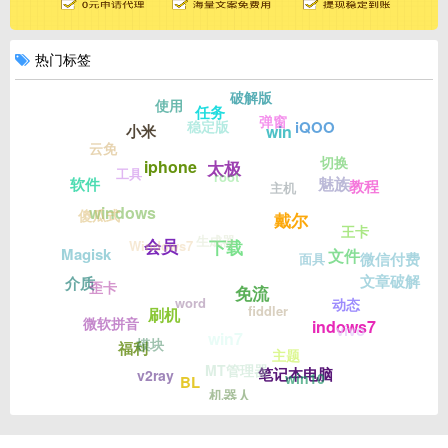
热门标签
破解版
使用
任务
弹窗
稳定版
iQOO
win
小米
云免
切换
iphone
太极
工具
root
魅族
软件
教程
主机
windows
傻瓜式
戴尔
王卡
生成器
会员
Windows7
下载
Magisk
文件
微信付费
面具
文章破解
介质
歪卡
免流
word
动态
fiddler
刷机
微软拼音
indows7
vivo
win7
模块
福利
主题
MT管理器
笔记本电脑
v2ray
win10
BL
机器人