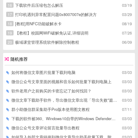
下载软件后压缩包怎么解压
03/19
16
打印机遇到异常配置问题0x8007007e的解决方
03/29
17
[教程]用NFC功能破解水卡
08/19
18
【教程】校园网WiFi破解免认证,详细说明
07/26
19
极域课堂管理系统软件解除控制教程
06/09
20
随机推荐
如何将微信文章图片批量下载到电脑
03/03
微信公众号文章里面的视频和音乐如何批量下载到电脑上
03/03
软件老用户之前购买的卡密忘记了如何找回？
03/03
微信文章下载助手软件，导出微信文章出现「导出失败*篇」如何解决
03/03
群小助微信群采集助手Pro版本使用图文教程
07/11
下载的软件被360、Windows10自带的Windows Defender、腾讯管家等杀毒软件误删了怎么解决
03/03
微信公众号文章评论留言批量导出教程
03/03
如何导入外部文章链接到微信文章导出助手批量下载，附上3种方式
03/03