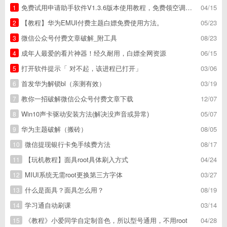
免费试用申请助手软件V1.3.6版本使用教程，免费领空调冰箱，附下载地址
04/15
1
【教程】华为EMUI付费主题白嫖免费使用方法。
05/23
2
微信公众号付费文章破解_附工具
08/23
3
成年人最爱的看片神器！经久耐用，白嫖全网资源
06/15
4
打开软件提示「 对不起，该进程已打开」
03/06
5
首发华为解锁bl（亲测有效）
03/19
6
教你一招破解微信公众号付费文章下载
12/07
7
Win10声卡驱动安装方法(解决没声音或异常)
05/07
8
华为主题破解（搬砖）
08/05
9
微信提现银行卡免手续费方法
08/17
10
【玩机教程】面具root具体刷入方式
04/24
11
MIUI系统无需root更换第三方字体
03/27
12
什么是面具？面具怎么用？
08/19
13
学习通自动刷课
03/14
14
《教程》小爱同学自定制音色，所以型号通用，不用root
04/28
15