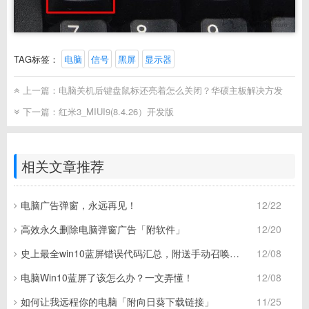
TAG标签：
电脑
信号
黑屏
显示器
上一篇：
电脑关机后键盘鼠标还亮着怎么关闭？华硕主板解决方发
下一篇：
红米3_MIUI9(8.4.26）开发版
相关文章推荐
电脑广告弹窗，永远再见！
12/22
高效永久删除电脑弹窗广告「附软件」
12/20
史上最全win10蓝屏错误代码汇总，附送手动召唤蓝屏技能！
12/08
电脑Win10蓝屏了该怎么办？一文弄懂！
12/08
如何让我远程你的电脑「附向日葵下载链接」
11/25