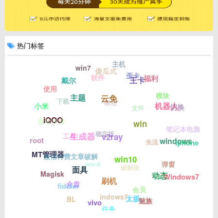
热门标签
主机
win7
傻瓜式
歪卡
软件
福利
王卡
戴尔
使用
模块
主题
云免
下载
教程
机器人
小米
切换
文件
iQOO
微软拼音
win
笔记本电脑
稳定版
生成器
工具
v2ray
root
windows
免流
iphone
MT管理器
微信付费文章破解
win10
word
弹窗
破解版
面具
Magisk
动态
Windows7
刷机
介质
fiddler
会员
indows7
太极
BL
魅族
vivo
任务