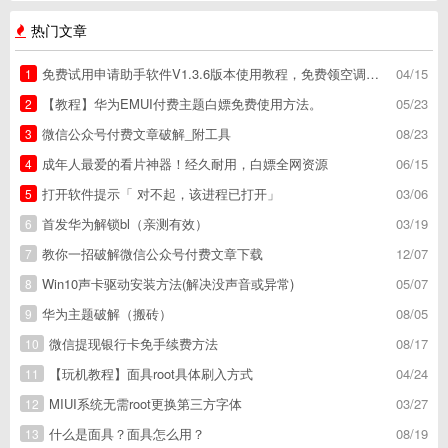
热门文章
免费试用申请助手软件V1.3.6版本使用教程，免费领空调冰箱，附下载地址
04/15
1
【教程】华为EMUI付费主题白嫖免费使用方法。
05/23
2
微信公众号付费文章破解_附工具
08/23
3
成年人最爱的看片神器！经久耐用，白嫖全网资源
06/15
4
打开软件提示「 对不起，该进程已打开」
03/06
5
首发华为解锁bl（亲测有效）
03/19
6
教你一招破解微信公众号付费文章下载
12/07
7
Win10声卡驱动安装方法(解决没声音或异常)
05/07
8
华为主题破解（搬砖）
08/05
9
微信提现银行卡免手续费方法
08/17
10
【玩机教程】面具root具体刷入方式
04/24
11
MIUI系统无需root更换第三方字体
03/27
12
什么是面具？面具怎么用？
08/19
13