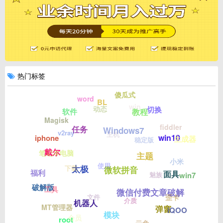
热门标签
傻瓜式
word
BL
win
动态
切换
教程
软件
Magisk
fiddler
任务
Windows7
v2ray
主机
win10
iphone
生成器
稳定版
戴尔
笔记本电脑
主题
小米
使用
太极
下载
微软拼音
福利
面具
魅族
win7
破解版
工具
微信付费文章破解
文件
歪卡
介质
机器人
MT管理器
弹窗
iQOO
模块
会员
root
云免