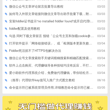
微信公众号文章评论留言批量导出教程
03/03
如何导入外部文章链接到微信文章导出助手批量下载，附上3种方式
03/03
安装fiddler证书提示“no installed fiddler found”或开启代理ip失败
03/03
fiddler配置及使用教程
03/03
勾选 同时下载文章留言 报错「公众号主页和加载cookie参数不能为空」
03/04
打开软件提示「网络链接错误」、或「检测版本更新失败」等网络问题解决方案
03/04
Fiddler死活抓不了HTTPS包解决办法
03/04
微信公众号文章搜索助手关键词模糊搜索和精确匹配搜索的区别
03/04
软件上点击购买、代理赚钱等各种按钮均没有反应，不打开相应网址怎么解决
03/04
爱小助软件代理系统介绍，免费做代理赚钱，带你轻松月收入过万
03/04
（推荐）代理软件key值写入推广方式图文教程
06/16
命令提示符已被系统管理员停用,详细教您命令提示符已被系统管理员停用怎么办
03/05