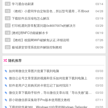
学习通自动刷课
03/14
14
《教程》小爱同学自定制音色，所以型号通用，不用root
04/28
15
下载软件后压缩包怎么解压
03/19
16
打印机遇到异常配置问题0x8007007e的解决方
03/29
17
[教程]用NFC功能破解水卡
08/19
18
【教程】校园网WiFi破解免认证,详细说明
07/26
19
极域课堂管理系统软件解除控制教程
06/09
20
随机推荐
如何将微信文章图片批量下载到电脑
03/03
微信公众号文章里面的视频和音乐如何批量下载到电脑上
03/03
软件老用户之前购买的卡密忘记了如何找回？
03/03
微信文章下载助手软件，导出微信文章出现「导出失败*篇」如何解决
03/03
群小助微信群采集助手Pro版本使用图文教程
07/11
下载的软件被360、Windows10自带的Windows Defender、腾讯管家等杀毒软件误删了怎么解决
03/03