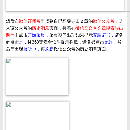
然后在
微信订阅号
里找到自已想要导出文章的
微信公众号，
进
入该公众号的
历史消息
页面，
接着在
微信公众号文章搜索导出
助手
中点击
开始采集，
采集期间出现如果提示
安装证书，
请务
必点击
是，
且360等安全软件提示拦截，请务必点击
允许，
然
后等出现
监听中，
再
刷新
微信公众号的历史消息页面。